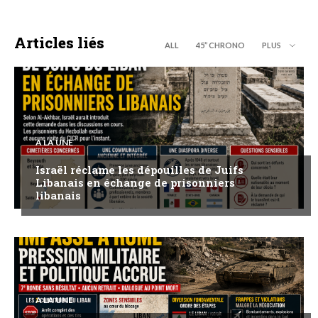
Articles liés
ALL
45’’ CHRONO
PLUS
A LA UNE
Israël réclame les dépouilles de Juifs
Libanais en échange de prisonniers
libanais
A LA UNE