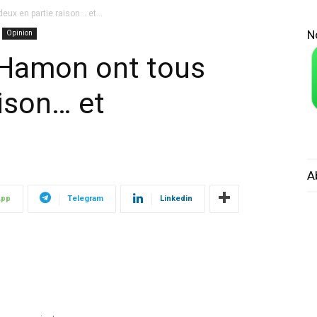
eux en partie raison… et...
N
Opinion
t Hamon ont tous
aison… et
A
App
Telegram
Linkedin