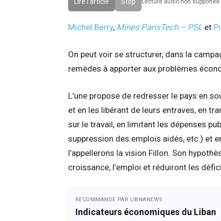
Lire l'article
Stop
Lecture audio non supportee 
Michel Berry
,
Mines ParisTech – PSL
et
P
On peut voir se structurer, dans la campa
remèdes à apporter aux problèmes écono
L’une propose de redresser le pays en sou
et en les libérant de leurs entraves, en t
sur le travail, en limitant les dépenses p
suppression des emplois aidés, etc.) et en
l’appellerons la vision Fillon. Son hypot
croissance, l’emploi et réduiront les défic
RECOMMANDE PAR LIBNANEWS
Indicateurs économiques du Liban