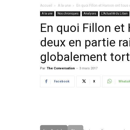
Accueil
A la une
En quoi Fillon et Hamon ont tous d
A la une
Nos chroniques
Analyses
L'Actualité du Liban
En quoi Fillon e
deux en partie r
globalement tort
Par
The Conversation
-
3 mars 2017
Facebook
X
Whats