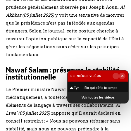
prudence généralement observée par Joseph Aoun.
Al
Akhbar (05 juillet 2025)
y voit une tentative de montrer
que la présidence n’est pas inféodée aux agendas
étrangers. Selon le journal, cette posture cherche à
rassurer l’opinion publique sur la capacité de l’État à
gérer les négociations sans céder sur les principes
fondamentaux.
Nawaf Salam : préserver la stabilité
institutionnelle
−
×
DERNIÈRES VIDÉOS
▶
🌊 Tyr — l’île qui défie le temps
Le Premier ministre Nawaf Salam, plus discret
médiatiquement, a toutefois laissé filtrer plusieurs
Voir toutes les vidéos
éléments de langage à travers ses collaborateurs.
Al
Liwa’ (05 juillet 2025)
rapporte qu’il aurait déclaré en
conseil restreint : « Nous ne pouvons réformer sans
stabilité, mais nous ne pouvons prétendre à la