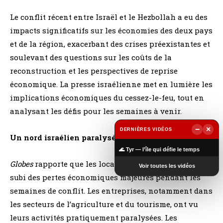
Le conflit récent entre Israël et le Hezbollah a eu des
impacts significatifs sur les économies des deux pays
et de la région, exacerbant des crises préexistantes et
soulevant des questions sur les coûts de la
reconstruction et les perspectives de reprise
économique. La presse israélienne met en lumière les
implications économiques du cessez-le-feu, tout en
analysant les défis pour les semaines à venir.
−
×
DERNIÈRES VIDÉOS
Un nord israélien paralysé économiquement
▶
🌊 Tyr — l’île qui défie le temps
Globes
rapporte que les localités du nord d’Israël ont
Voir toutes les vidéos
subi des pertes économiques majeures pendant les
semaines de conflit. Les entreprises, notamment dans
les secteurs de l’agriculture et du tourisme, ont vu
leurs activités pratiquement paralysées. Les