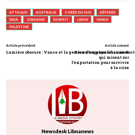
ATTAQUE
AUSTRALIE
CORÉE DU SUD
DÉFENSE
IRAK
JORDANIE
KOWEIT
LIBAN
OMAN
PALESTINE
Article précédent
Article suivant
Lumière obscure : Vance et la gestion d’un pays sous une doc
Les entreprises libanaises
qui misent sur
l’exportation pour survivre
à la crise
Newsdesk Libnanews