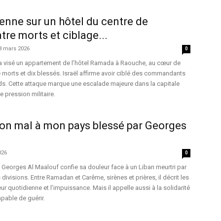
ienne sur un hôtel du centre de
tre morts et ciblage...
8 mars 2026
0
 a visé un appartement de l’hôtel Ramada à Raouche, au cœur de
e morts et dix blessés. Israël affirme avoir ciblé des commandants
ds. Cette attaque marque une escalade majeure dans la capitale
e pression militaire.
mon mal à mon pays blessé par Georges
026
0
 Georges Al Maalouf confie sa douleur face à un Liban meurtri par
 divisions. Entre Ramadan et Carême, sirènes et prières, il décrit les
eur quotidienne et l’impuissance. Mais il appelle aussi à la solidarité
apable de guérir.