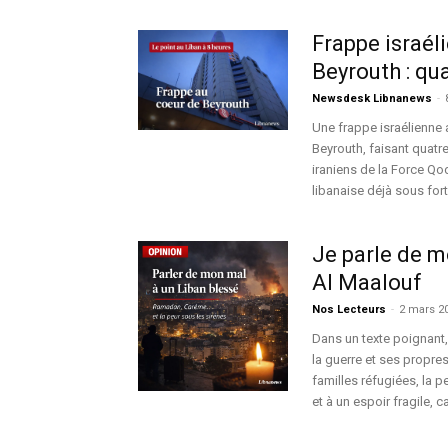
Frappe israél
Beyrouth : qua
Newsdesk Libnanews
-
Une frappe israélienne
Beyrouth, faisant quatr
iraniens de la Force Qo
libanaise déjà sous fort
Je parle de 
Al Maalouf
Nos Lecteurs
-
2 mars 2
Dans un texte poignant,
la guerre et ses propres
familles réfugiées, la p
et à un espoir fragile, c