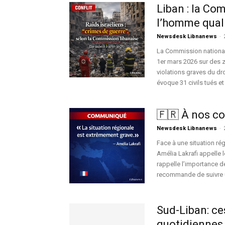
Liban : la Co
l’homme qualif
Newsdesk Libnanews
-
La Commission nationale
1er mars 2026 sur des 
violations graves du dro
évoque 31 civils tués e
🇫🇷 À nos c
Newsdesk Libnanews
-
Face à une situation ré
Amélia Lakrafi appelle l
rappelle l’importance de
recommande de suivre u
Sud-Liban: ce
quotidiennes 