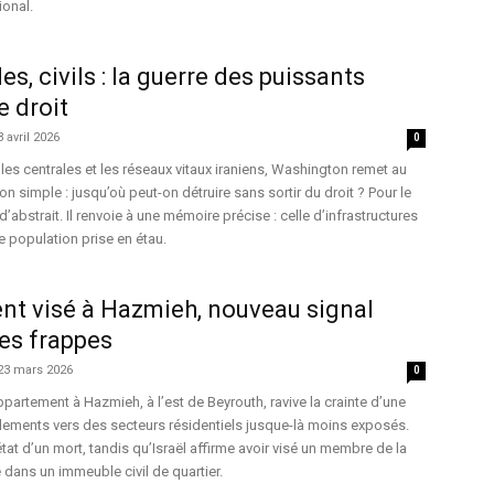
ional.
es, civils : la guerre des puissants
e droit
3 avril 2026
0
les centrales et les réseaux vitaux iraniens, Washington remet au
n simple : jusqu’où peut-on détruire sans sortir du droit ? Pour le
d’abstrait. Il renvoie à une mémoire précise : celle d’infrastructures
e population prise en étau.
nt visé à Hazmieh, nouveau signal
es frappes
23 mars 2026
0
partement à Hazmieh, à l’est de Beyrouth, ravive la crainte d’une
ments vers des secteurs résidentiels jusque-là moins exposés.
 état d’un mort, tandis qu’Israël affirme avoir visé un membre de la
 dans un immeuble civil de quartier.