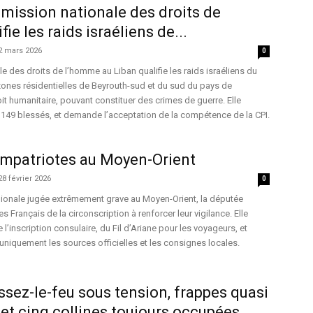
mmission nationale des droits de
ie les raids israéliens de...
2 mars 2026
0
 des droits de l’homme au Liban qualifie les raids israéliens du
zones résidentielles de Beyrouth-sud et du sud du pays de
it humanitaire, pouvant constituer des crimes de guerre. Elle
t 149 blessés, et demande l’acceptation de la compétence de la CPI.
ompatriotes au Moyen-Orient
28 février 2026
0
gionale jugée extrêmement grave au Moyen-Orient, la députée
es Français de la circonscription à renforcer leur vigilance. Elle
 l’inscription consulaire, du Fil d’Ariane pour les voyageurs, et
niquement les sources officielles et les consignes locales.
ssez-le-feu sous tension, frappes quasi
et cinq collines toujours occupées