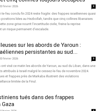
20 février 2026
0
-le-feu conclu fin 2024 reste fragile: des frappes israéliennes quasi
 positions liées au Hezbollah, tandis que cinq collines libanaises
e zone grise nourrit l’incertitude civile, freine la reprise
t un risque permanent d’escalade.
lleuses sur les abords de Yaroun :
raéliennes persistantes au sud...
20 février 2026
0
es ont visé ce matin les abords de Yaroun, au sud du Liban, dans une
nts attribués à Israël malgré le cessez-le-feu de novembre 2024.
s et frappes près de Markaba illustrent des violations
illance limitée de la Finul.
stiniens tués dans des frappes
à Gaza
4 février 2026
0