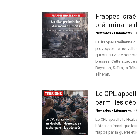
Frappes israé
préliminaire 
Newsdesk Libnanews
-
La frappe israélienne q
provoqué une nouvelle 
qui ont suivi, de nombr
blessés. Cette attaque
Beyrouth, Saïda, la Bék
Téhéran.
Le CPL appell
parmi les dép
Newsdesk Libnanews
-
Le CPL appelle le Hezbo
hôtes, estimant que leu
frappé par la guerre et 