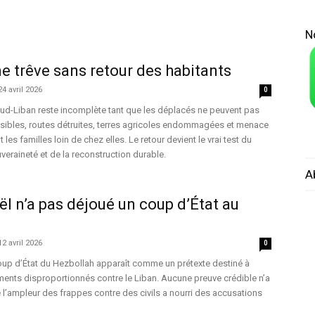
N
ne trêve sans retour des habitants
24 avril 2026
0
Sud-Liban reste incomplète tant que les déplacés ne peuvent pas
essibles, routes détruites, terres agricoles endommagées et menace
les familles loin de chez elles. Le retour devient le vrai test du
veraineté et de la reconstruction durable.
A
raël n’a pas déjoué un coup d’État au
12 avril 2026
0
 coup d’État du Hezbollah apparaît comme un prétexte destiné à
ents disproportionnés contre le Liban. Aucune preuve crédible n’a
e l’ampleur des frappes contre des civils a nourri des accusations