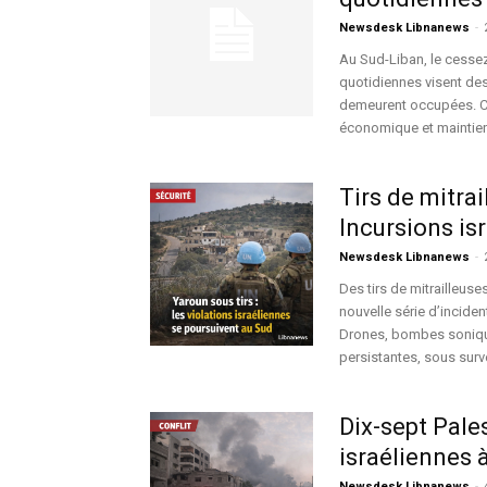
Newsdesk Libnanews
-
Au Sud-Liban, le cessez
quotidiennes visent des
demeurent occupées. Cett
économique et maintien
Tirs de mitrai
Incursions is
Newsdesk Libnanews
-
Des tirs de mitrailleus
nouvelle série d’incide
Drones, bombes sonique
persistantes, sous surve
Dix-sept Pale
israéliennes 
Newsdesk Libnanews
-