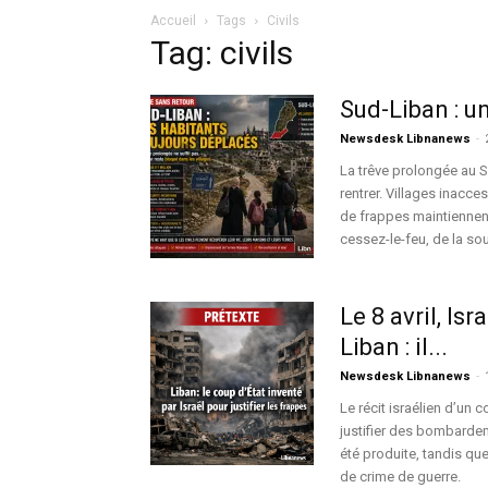
Accueil
Tags
Civils
Tag: civils
Sud-Liban : u
Newsdesk Libnanews
-
La trêve prolongée au 
rentrer. Villages inacc
de frappes maintiennent 
cessez-le-feu, de la sou
Le 8 avril, Is
Liban : il...
Newsdesk Libnanews
-
Le récit israélien d’un
justifier des bombardem
été produite, tandis qu
de crime de guerre.