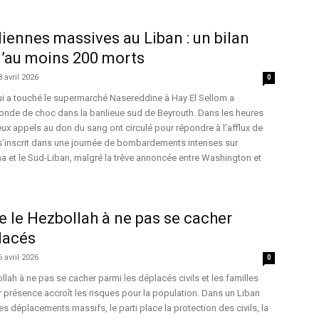
liennes massives au Liban : un bilan
d’au moins 200 morts
8 avril 2026
0
ui a touché le supermarché Nasereddine à Hay El Sellom a
onde de choc dans la banlieue sud de Beyrouth. Dans les heures
eux appels au don du sang ont circulé pour répondre à l’afflux de
 s’inscrit dans une journée de bombardements intenses sur
aa et le Sud-Liban, malgré la trêve annoncée entre Washington et
e le Hezbollah à ne pas se cacher
lacés
6 avril 2026
0
llah à ne pas se cacher parmi les déplacés civils et les familles
r présence accroît les risques pour la population. Dans un Liban
les déplacements massifs, le parti place la protection des civils, la