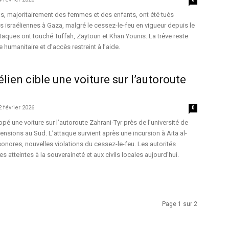
s, majoritairement des femmes et des enfants, ont été tués
s israéliennes à Gaza, malgré le cessez-le-feu en vigueur depuis le
taques ont touché Tuffah, Zaytoun et Khan Younis. La trêve reste
e humanitaire et d’accès restreint à l’aide.
lien cible une voiture sur l’autoroute
2 février 2026
0
ppé une voiture sur l’autoroute Zahrani-Tyr près de l’université de
ensions au Sud. L’attaque survient après une incursion à Aita al-
nores, nouvelles violations du cessez-le-feu. Les autorités
 atteintes à la souveraineté et aux civils locales aujourd’hui.
Page 1 sur 2