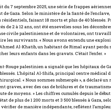
it du 7 septembre 2025, une série de frappes aérienne
st de Gaza. Selon le ministère de la Santé de l’enclave,
résidentiels, faisant 18 morts et plus de 40 blessés. P
és de 2 à 12 ans, ont été ensevelies sous les décombr
nse civile palestinienne et de volontaires, ont travai
ire les survivants. « Nous avons entendu une explosion
hmed Al-Khatib, un habitant de Rimal ayant perdu sa
cher leurs enfants dans les gravats. C’était l’enfer. »
nt-Rouge palestinien a signalé que les hôpitaux de Gaza
e blessés. L’hôpital Al-Shifa, principal centre médical
hirurgical. « Nous sommes submergés », a déclaré un 
nt graves, avec des cas de brûlures et de traumatisme
faute de moyens. » Les chiffres cumulés depuis le débu
état de plus de 1 200 morts et 3 500 blessés à Gaza, selo
 à vérifier de manière indépendante, reflètent l’ampleu