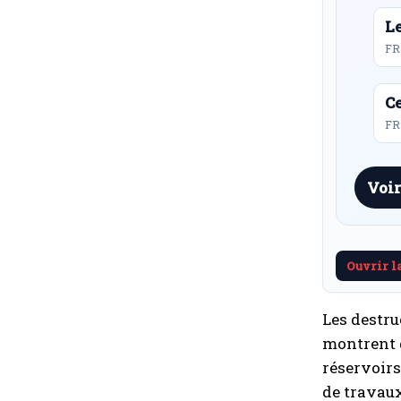
L
FR
Ce
FR 
Voir
Ouvrir l
Les destru
montrent d
réservoirs
de travaux