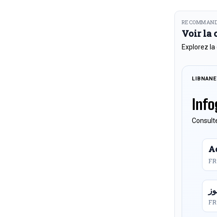
RECOMMAND
Voir la
Explorez la
LIBNAN
Info
Consulte
Ac
FR
FR