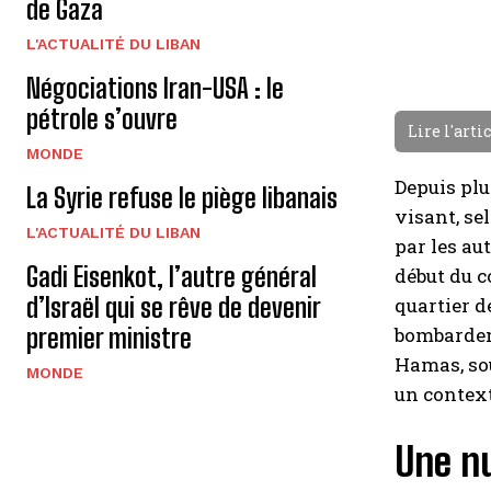
de Gaza
L'ACTUALITÉ DU LIBAN
Négociations Iran-USA : le
pétrole s’ouvre
Lire l'arti
MONDE
Depuis plu
La Syrie refuse le piège libanais
visant, sel
L'ACTUALITÉ DU LIBAN
par les au
Gadi Eisenkot, l’autre général
début du c
d’Israël qui se rêve de devenir
quartier d
bombardeme
premier ministre
Hamas, sou
MONDE
un context
Une nu