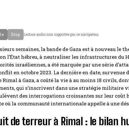
cle
Stop
Lecture audio non supportee par ce navigateur.
sieurs semaines, la bande de Gaza est à nouveau le th
on l’État hébreu, à neutraliser les infrastructures du H
torités israéliennes, a été marquée par une série d’at
onflit en octobre 2023. La dernière en date, survenue 
e Rimal à Gaza, a coûté la vie à au moins 18 civils, don
nts, qui s’inscrivent dans une stratégie militaire vi
lèvent des interrogations croissantes sur leur coût 
e où la communauté internationale appelle à une dés
it de terreur à Rimal : le bilan 