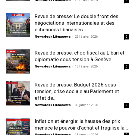
Newsdesk Libnanews
-
20 février 2026
0
Revue de presse: Le double front des
négociations internationales et des
échéances libanaises
Newsdesk Libnanews
-
23 février 2026
0
Revue de presse: choc fiscal au Liban et
diplomatie sous tension à Genève
Newsdesk Libnanews
-
18 février 2026
0
Revue de presse: Budget 2026 sous
tension, crise sociale au Parlement et
effet de...
Newsdesk Libnanews
-
30 janvier 2026
0
Inflation et énergie: la hausse des prix
menace le pouvoir d’achat et fragilise la...
Newsdesk Libnanews
-
13 janvier 2026
0