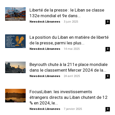
Liberté de la presse : le Liban se classe
132e mondial et 9e dans...
Newsdesk Libnanews
-
3 juin 2025
0
La position du Liban en matière de liberté
de la presse, parmi les plus...
Newsdesk Libnanews
-
14 mai 2025
0
Beyrouth chute à la 211e place mondiale
dans le classement Mercer 2024 de la...
Newsdesk Libnanews
-
24 avril 2025
0
FocusLiban: les investissements
étrangers directs au Liban chutent de 12
% en 2024, le...
Newsdesk Libnanews
-
7 janvier 2025
0