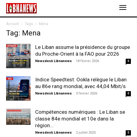
Accueil
Tags
Mena
Tag: Mena
Le Liban assume la présidence du groupe
du Proche-Orient à la FAO pour 2026
Newsdesk Libnanews
-
18 février 2026
0
Indice Speedtest: Ookla relègue le Liban
au 86e rang mondial, avec 44,04 Mbit/s
Newsdesk Libnanews
-
3 février 2026
0
Compétences numériques : Le Liban se
classe 84e mondial et 10e dans la
région...
Newsdesk Libnanews
-
2 juillet 2025
0