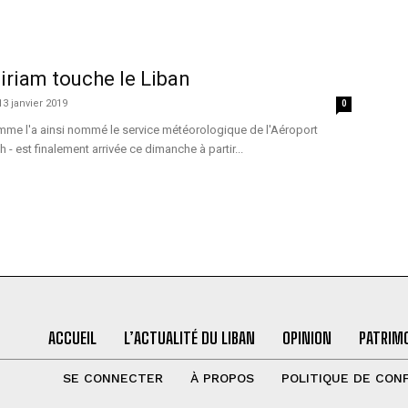
riam touche le Liban
13 janvier 2019
0
mme l'a ainsi nommé le service météorologique de l'Aéroport
h - est finalement arrivée ce dimanche à partir...
ACCUEIL
L’ACTUALITÉ DU LIBAN
OPINION
PATRIMO
SE CONNECTER
À PROPOS
POLITIQUE DE CONF