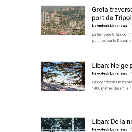
Greta traverse
port de Tripol
Newsdesk Libnanews
-
La tempête Greta contin
polaires par le Départe
Liban: Neige 
Newsdesk Libnanews
-
Les conditions météoro
1400 mètres durant la nui
Liban: De la 
Newsdesk Libnanews
-