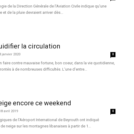
ie de la Direction Générale de l'Aviation Civile indique qu'une
et de la pluie devraient arriver dès...
uidifier la circulation
8 janvier 2020
0
n faire contre mauvaise fortune, bon coeur, dans la vie quotidienne,
frontés à de nombreuses difficultés. L'une d'entre...
neige encore ce weekend
18 avril 2019
0
iques de l'Aéroport International de Beyrouth ont indiqué
de neige sur les montagnes libanaises à partir de 1...