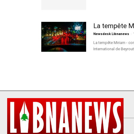
La tempête Mi
Newsdesk Libnanews
-
La tempête Miriam - co
International de Beyrout