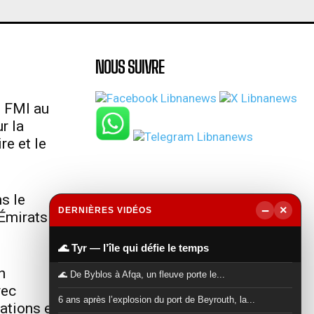
NOUS SUIVRE
u FMI au
r la
re et le
s le
−
×
DERNIÈRES VIDÉOS
Émirats
▶
🌊 Tyr — l’île qui défie le temps
n
🌊 De Byblos à Afqa, un fleuve porte le...
vec
6 ans après l’explosion du port de Beyrouth, la...
lations et