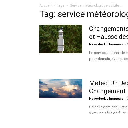
Accueil
Tags
Service météorologique du Liban
Tag: service météorolo
Changements C
et Hausse de
Newsdesk Libnanews
-
Le service national de 
pour demain, avec présen
Météo: Un Dé
Changement
Newsdesk Libnanews
-
Selon le dernier bulleti
vivre une série de fluctu