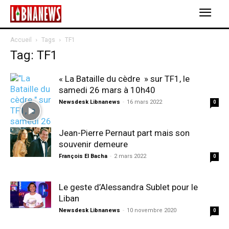
Accueil
Tags
TF1
Tag: TF1
« La Bataille du cèdre » sur TF1, le
samedi 26 mars à 10h40
Newsdesk Libnanews
-
16 mars 2022
0
Jean-Pierre Pernaut part mais son
souvenir demeure
François El Bacha
-
2 mars 2022
0
Le geste d’Alessandra Sublet pour le
Liban
Newsdesk Libnanews
-
10 novembre 2020
0