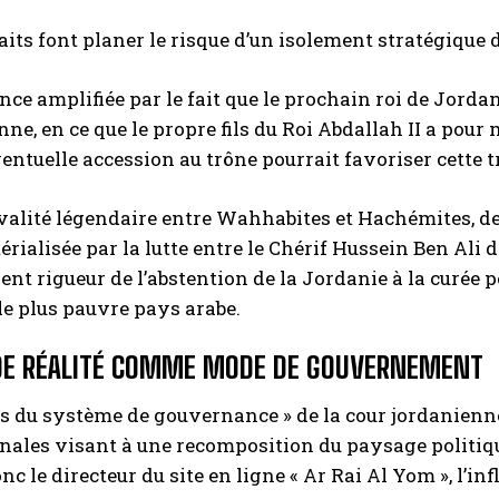
aits font planer le risque d’un isolement stratégiqu
ce amplifiée par le fait que le prochain roi de Jordan
nne, en ce que le propre fils du Roi Abdallah II a pour 
entuelle accession au trône pourrait favoriser cette
ivalité légendaire entre Wahhabites et Hachémites, d
térialisée par la lutte entre le Chérif Hussein Ben Ali 
ient rigueur de l’abstention de la Jordanie à la curé
le plus pauvre pays arabe.
 DE RÉALITÉ COMME MODE DE GOUVERNEMENT
les du système de gouvernance » de la cour jordanienne
nales visant à une recomposition du paysage politiqu
nc le directeur du site en ligne « Ar Rai Al Yom », l’in