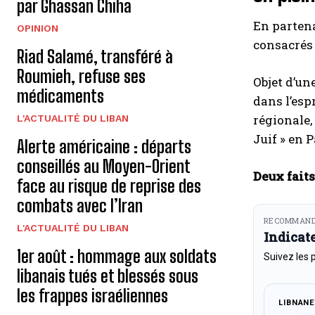
par Ghassan Chiha
En parten
OPINION
consacrés 
Riad Salamé, transféré à
Roumieh, refuse ses
Objet d’un
médicaments
dans l’esp
régionale,
L'ACTUALITÉ DU LIBAN
Juif » en P
Alerte américaine : départs
conseillés au Moyen-Orient
Deux fait
face au risque de reprise des
combats avec l’Iran
RECOMMAND
L'ACTUALITÉ DU LIBAN
Indicat
1er août : hommage aux soldats
Suivez les 
libanais tués et blessés sous
les frappes israéliennes
LIBNAN