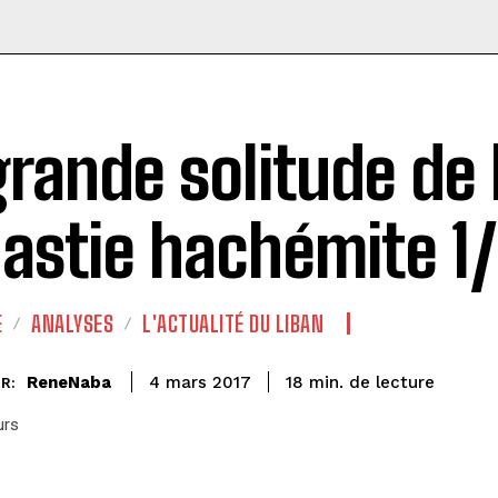
grande solitude de 
astie hachémite 1
E
ANALYSES
L'ACTUALITÉ DU LIBAN
de lecture
ReneNaba
18
min.
4 mars 2017
R:
urs