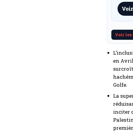
Voir
Voir les
L’inclu
en Avri
surcroî
hachémi
Golfe.
La super
réduisa
inciter
Palestin
premièr