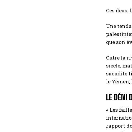
Ces deux f
Une tendan
palestinie
que son év
Outre la r
siècle, ma
saoudite t
le Yémen, 
LE DÉNI
« Les fail
internatio
rapport do