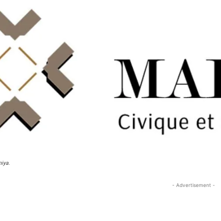
iya.
- Advertisement -