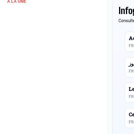
A LA UNE
Info
Consulte
Ac
FR
FR
L
FR
Ce
FR 