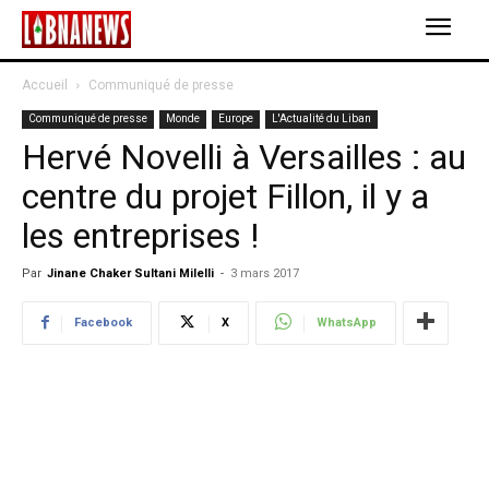
Accueil
Communiqué de presse
Communiqué de presse
Monde
Europe
L'Actualité du Liban
Hervé Novelli à Versailles : au
centre du projet Fillon, il y a
les entreprises !
Par
Jinane Chaker Sultani Milelli
-
3 mars 2017
Facebook
X
WhatsApp