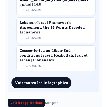
الـ14 | ليبنانيوز
FR · 27/06/2026
Lebanon-Israel Framework
Agreement: the 14 Points Decoded |
Libnanews
FR · 27/06/2026
Cessez-le-feu au Liban-Sud :
conditions Israël, Hezbollah, Iran et
Liban | Libnanews
FR · 21/06/2026
Voir toutes les infographies
Masquer
Voir les applications