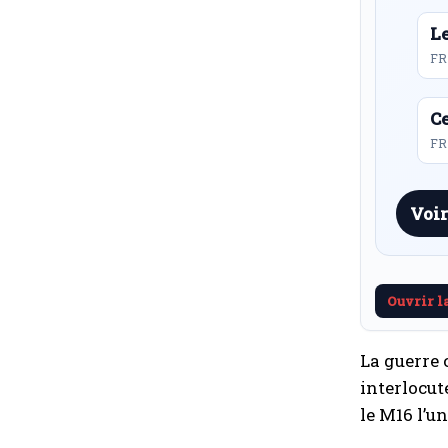
L
FR
Ce
FR 
Voir
Ouvrir l
La guerre 
interlocut
le M16 l’u