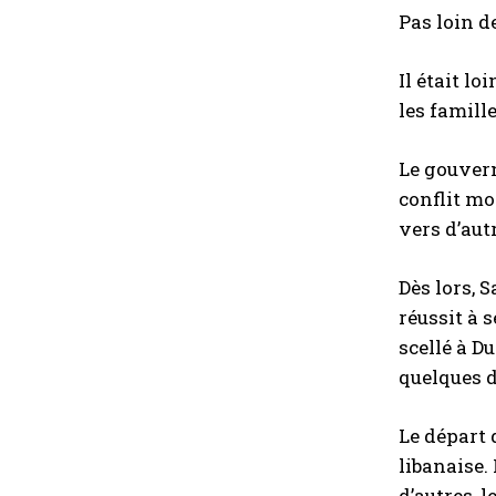
Pas loin d
Il était l
les famill
Le gouvern
conflit mo
vers d’aut
Dès lors, 
réussit à 
scellé à D
quelques d
Le départ 
libanaise.
d’autres, 