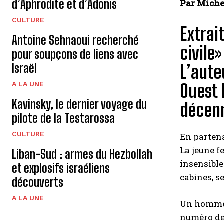
d’Aphrodite et d’Adonis
Par Miche
CULTURE
Extrai
Antoine Sehnaoui recherché
civile
pour soupçons de liens avec
Israël
L’aute
A LA UNE
Ouest 
Kavinsky, le dernier voyage du
décenn
pilote de la Testarossa
CULTURE
En parten
La jeune f
Liban-Sud : armes du Hezbollah
insensible
et explosifs israéliens
cabines, s
découverts
A LA UNE
Un homme s
numéro de