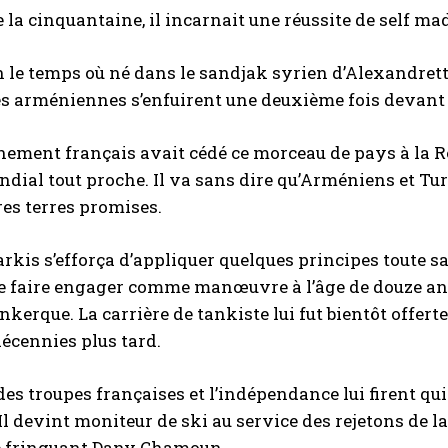
e la cinquantaine, il incarnait une réussite de self m
oin le temps où né dans le sandjak syrien d’Alexandret
es arméniennes s’enfuirent une deuxième fois devant l
ement français avait cédé ce morceau de pays à la Ré
ndial tout proche. Il va sans dire qu’Arméniens et Tur
res terres promises.
Sarkis s’efforça d’appliquer quelques principes toute sa
se faire engager comme manœuvre à l’âge de douze ans 
unkerque. La carrière de tankiste lui fut bientôt offert
écennies plus tard.
des troupes françaises et l’indépendance lui firent qu
 Il devint moniteur de ski au service des rejetons de l
le fringuant Dany Chamoun.