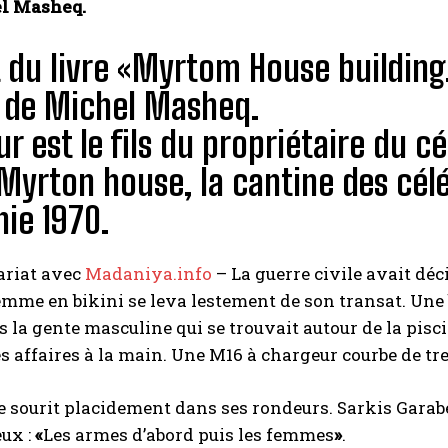
l Masheq.
t du livre «Myrtom House building
» de Michel Masheq.
ur est le fils du propriétaire du 
Myrton house, la cantine des célé
ie 1970.
ariat avec
Madaniya.info
– La guerre civile avait déci
emme en bikini se leva lestement de son transat. Une
s la gente masculine qui se trouvait autour de la pisci
es affaires à la main. Une M16 à chargeur courbe de t
ourit placidement dans ses rondeurs. Sarkis Garabe
ux :
«
Les armes d’abord puis les femmes
»
.