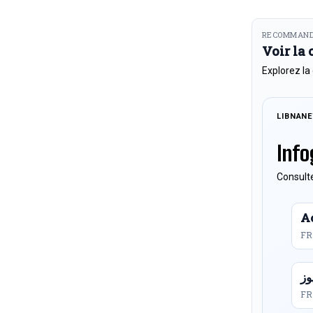
RECOMMAND
Voir la
Explorez la
LIBNAN
Info
Consulte
Ac
FR
FR