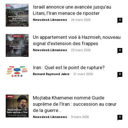
Israël annonce une avancée jusqu’au
Litani, l’Iran menace de riposter
Newsdesk Libnanews
-
24 mars 2026
0
Un appartement visé à Hazmieh, nouveau
signal d’extension des frappes
Newsdesk Libnanews
-
23 mars 2026
0
Iran : Quel est le point de rupture?
Bernard Raymond Jabre
-
21 mars 2026
0
Mojtaba Khamenei nommé Guide
suprême de l’Iran : succession au cœur
de la guerre...
Newsdesk Libnanews
-
9 mars 2026
0