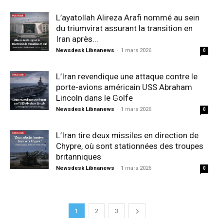
L’ayatollah Alireza Arafi nommé au sein
du triumvirat assurant la transition en
Iran après...
Newsdesk Libnanews
-
1 mars 2026
0
L’Iran revendique une attaque contre le
porte-avions américain USS Abraham
Lincoln dans le Golfe
Newsdesk Libnanews
-
1 mars 2026
0
L’Iran tire deux missiles en direction de
Chypre, où sont stationnées des troupes
britanniques
Newsdesk Libnanews
-
1 mars 2026
0
1
2
3