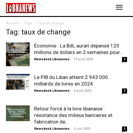
Accueil
Tags
Taux de change
Tag: taux de change
Économie : La BdL aurait dépensé 120
millions de dollars en 2 semaines pour...
Newsdesk Libnanews
-
14 août 2025
0
Le PIB du Liban atteint 2 943 000
milliards de livres en 2024
Newsdesk Libnanews
-
6 août 2025
0
Retour forcé à la livre libanaise :
résistance des milieux bancaires et
fabrication de...
Newsdesk Libnanews
-
5 juin 2025
0