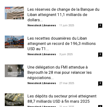
Les réserves de change de la Banque du
Liban atteignent 11,1 milliards de
dollars...
Newsdesk Libnanews
-
11 juin 2025
0
Les recettes douanières du Liban
atteignent un record de 196,3 millions
USD au T1...
Newsdesk Libnanews
-
3 juin 2025
0
Une délégation du FMI attendue à
Beyrouth le 28 mai pour relancer les
négociations...
Newsdesk Libnanews
-
27 mai 2025
0
Les dépôts du secteur privé atteignent
88,7 milliards USD à fin mars 2025
Newsdesk Libnanews
-
21 mai 2025
0