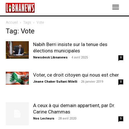
Accueil
Tags
Vote
Tag: Vote
Nabih Berri insiste sur la tenue des
élections municipales
Newsdesk Libnanews
-
4 avril 2025
0
Voter, ce droit citoyen qui nous est cher
Jinane Chaker Sultani Milelli
-
26 janvier 2019
0
A ceux à qui demain appartient, par Dr.
Carine Chammas
Nos Lecteurs
-
28 avril 2020
5