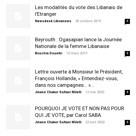
Les modalités du vote des Libanais de
l’Etranger
Newsdesk Libnanews
-
30 octobre 2019
0
Beyrouth : Ogasapian lance la Journée
Nationale de la femme Libanaise
Bouchra Doueihi
-
10 mars 2019
0
Lettre ouverte à Monsieur le Président,
François Hollande, « Entendiez-vous,
dans nos campagnes… »...
Jinane Chaker Sultani Milelli
-
12 mai 2020
0
POURQUOI JE VOTE ET NON PAS POUR
QUI JE VOTE, par Carol SABA
Jinane Chaker Sultani Milelli
-
22 avril 2020
0