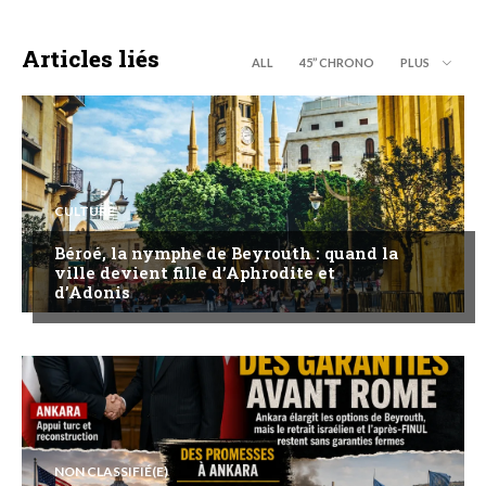
Articles liés
ALL
45’’ CHRONO
PLUS
CULTURE
Béroé, la nymphe de Beyrouth : quand la
ville devient fille d’Aphrodite et
d’Adonis
NON CLASSIFIÉ(E)