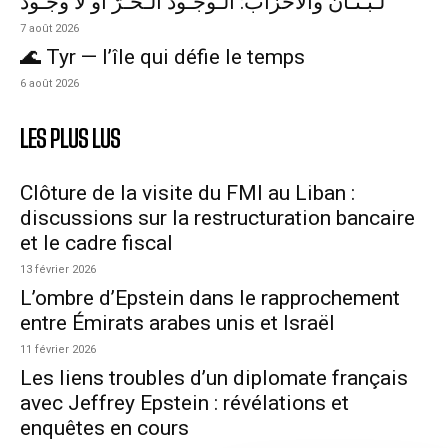
لـبـنـان والأحزاب: الـوجـود الـحُـرّ أو لا وجـود
7 août 2026
🌊 Tyr — l’île qui défie le temps
6 août 2026
LES PLUS LUS
Clôture de la visite du FMI au Liban :
discussions sur la restructuration bancaire
et le cadre fiscal
13 février 2026
L’ombre d’Epstein dans le rapprochement
entre Émirats arabes unis et Israël
11 février 2026
Les liens troubles d’un diplomate français
avec Jeffrey Epstein : révélations et
enquêtes en cours