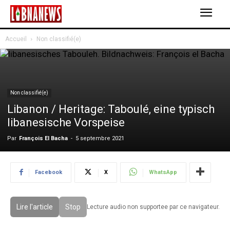
Accueil
Non classifié(e)
Non classifié(e)
Libanon / Heritage: Taboulé, eine typisch
libanesische Vorspeise
Par
François El Bacha
-
5 septembre 2021
Facebook
X
WhatsApp
Lire l'article
Stop
Lecture audio non supportee par ce navigateur.