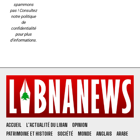
spammons
pas ! Consultez
notre
politique
de
confidentialité
pour plus
d’informations.
ACCUEIL
L’ACTUALITÉ DU LIBAN
OPINION
PATRIMOINE ET HISTOIRE
SOCIÉTÉ
MONDE
ANGLAIS
ARABE