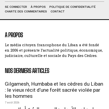
SE CONNECTER
À PROPOS
POLITIQUE DE CONFIDENTIALITÉ
CHARTE DES COMMENTAIRES
CONTACT
A PROPOS
Le média citoyen francophone du Liban a été fondé
en 2006 et présente l’actualité politique, économique,
judiciaire, culturelle et sociale du Pays des Cèdres.
NOS DERNIERS ARTICLES
Gilgamesh, Humbaba et les cèdres du Liban
: le vieux récit d’une forêt sacrée violée par
les hommes
7 août 2026