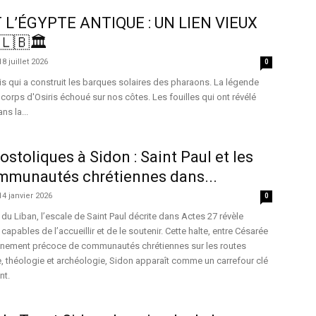
 L’ÉGYPTE ANTIQUE : UN LIEN VIEUX
🇱🇧🏛️
18 juillet 2026
0
is qui a construit les barques solaires des pharaons. La légende
 corps d'Osiris échoué sur nos côtes. Les fouilles qui ont révélé
s la...
stoliques à Sidon : Saint Paul et les
mmunautés chrétiennes dans...
14 janvier 2026
0
du Liban, l’escale de Saint Paul décrite dans Actes 27 révèle
capables de l’accueillir et de le soutenir. Cette halte, entre Césarée
racinement précoce de communautés chrétiennes sur les routes
re, théologie et archéologie, Sidon apparaît comme un carrefour clé
nt.