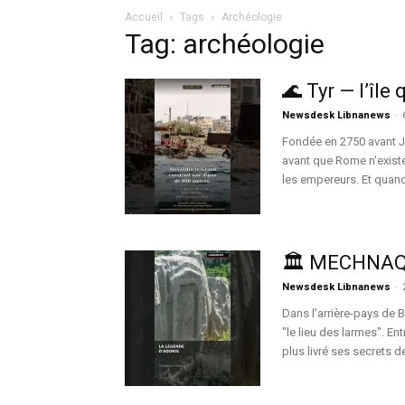
Accueil
Tags
Archéologie
Tag: archéologie
🌊 Tyr — l’île
Newsdesk Libnanews
-
Fondée en 2750 avant J.
avant que Rome n'existe
les empereurs. Et quand
🏛️ MECHNAQ
Newsdesk Libnanews
-
Dans l'arrière-pays de 
"le lieu des larmes". En
plus livré ses secrets de