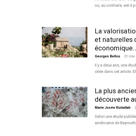
ou, au contraire, est-il 
La valorisati
et naturelles
économique..
Georges Bellos
-
21 mai
il y a deux ans, une ét
citée dans cet article. E
La plus ancie
découverte a
Marie Josée Rizkallah
-
2
Selon une étude publiée
américaine de Beyrouth (