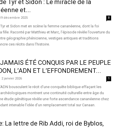
e Tyr et Sidon : Le miracle de la
enne et...
19 décembre 2025
0
Tyr et Sidon met en scène la femme cananéenne, dont la foi
a fille. Raconté par Matthieu et Marc, l’épisode révèle l’ouverture du
tre géographie phénicienne, vestiges antiques et traditions
ncre ces récits dans l’histoire.
JAMAIS ÉTÉ CONQUIS PAR LE PEUPLE
DON, L’ADN ET L’EFFONDREMENT...
2 janvier 2026
1
 l’ADN bousculent le récit d’une conquête biblique effaçant les
archéologiques montrent une continuité culturelle entre âge du
Une étude génétique révèle une forte ascendance cananéenne chez
endant intenable l’idée d’un remplacement total sur Canaan.
: La lettre de Rib Addi, roi de Byblos,