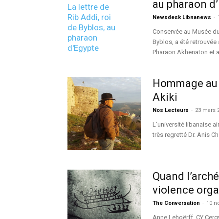
au pharaon d
Newsdesk Libnanews
-
Conservée au Musée du L
Byblos, a été retrouvé
Pharaon Akhenaton et a
Hommage au P
Akiki
Nos Lecteurs
-
23 mars 
L’université libanaise a
très regretté Dr. Anis C
Quand l’arché
violence org
The Conversation
-
10 n
Anne Lehoërff, CY Cergy