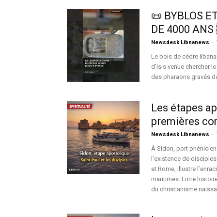
📜 BYBLOS ET
DE 4000 ANS 
Newsdesk Libnanews
-
Le bois de cèdre libana
d'Isis venue chercher le
des pharaons gravés dan
Les étapes apo
premières co
Newsdesk Libnanews
-
À Sidon, port phénicien 
l’existence de disciples 
et Rome, illustre l’en
maritimes. Entre histoi
du christianisme naissa