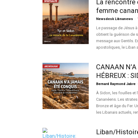
La rencontre d
femme canané
Newsdesk Libnanews
-
Le passage de Jésus à 
obtient la guérison de s
message aux Gentils. En
apostoliques, le Liban a
CANAAN N’A 
HÉBREUX : SI
Bernard Raymond Jabre
-
À Sidon, les fouilles et
Cananéens. Les strates 
Bronze et âge du Fer. 
les Libanais actuels, r
Liban/Histoire