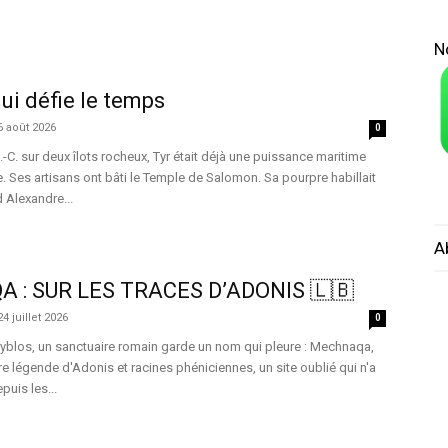
N
 qui défie le temps
6 août 2026
0
-C. sur deux îlots rocheux, Tyr était déjà une puissance maritime
. Ses artisans ont bâti le Temple de Salomon. Sa pourpre habillait
 Alexandre...
A
A : SUR LES TRACES D’ADONIS 🇱🇧
24 juillet 2026
0
Byblos, un sanctuaire romain garde un nom qui pleure : Mechnaqa,
tre légende d'Adonis et racines phéniciennes, un site oublié qui n'a
puis les...