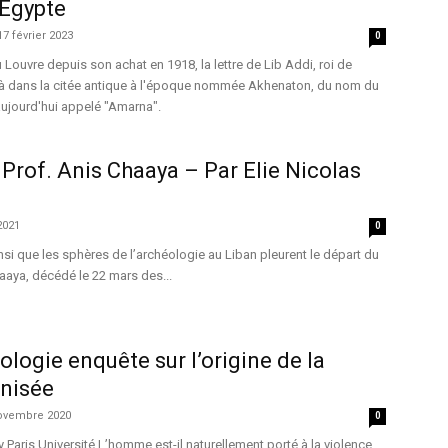
’Egypte
17 février 2023
0
ouvre depuis son achat en 1918, la lettre de Lib Addi, roi de
e à dans la citée antique à l'époque nommée Akhenaton, du nom du
ujourd'hui appelé "Amarna".
rof. Anis Chaaya – Par Elie Nicolas
2021
0
insi que les sphères de l’archéologie au Liban pleurent le départ du
haaya, décédé le 22 mars des...
ologie enquête sur l’origine de la
anisée
ovembre 2020
0
 Paris Université L’homme est-il naturellement porté à la violence