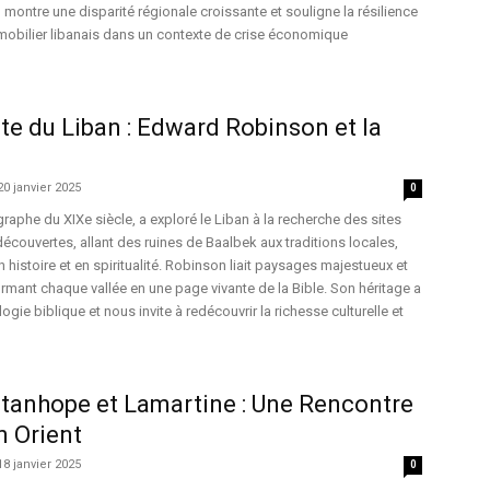
 montre une disparité régionale croissante et souligne la résilience
mobilier libanais dans un contexte de crise économique
te du Liban : Edward Robinson et la
20 janvier 2025
0
phe du XIXe siècle, a exploré le Liban à la recherche des sites
découvertes, allant des ruines de Baalbek aux traditions locales,
n histoire et en spiritualité. Robinson liait paysages majestueux et
ormant chaque vallée en une page vivante de la Bible. Son héritage a
logie biblique et nous invite à redécouvrir la richesse culturelle et
Stanhope et Lamartine : Une Rencontre
 Orient
18 janvier 2025
0