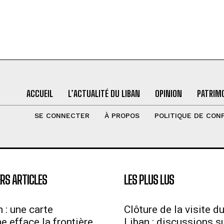
ACCUEIL
L’ACTUALITÉ DU LIBAN
OPINION
PATRIMO
SE CONNECTER
À PROPOS
POLITIQUE DE CONF
RS ARTICLES
LES PLUS LUS
 : une carte
Clôture de la visite d
ne efface la frontière
Liban : discussions su