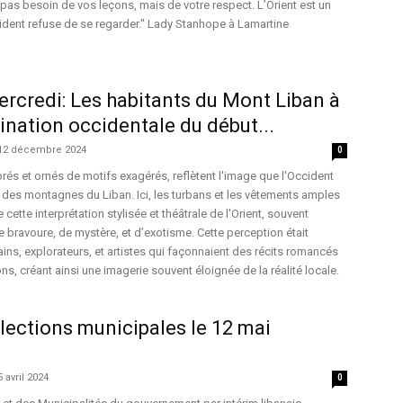
 pas besoin de vos leçons, mais de votre respect. L’Orient est un
cident refuse de se regarder." Lady Stanhope à Lamartine
rcredi: Les habitants du Mont Liban à
gination occidentale du début...
12 décembre 2024
0
rés et ornés de motifs exagérés, reflètent l'image que l'Occident
s des montagnes du Liban. Ici, les turbans et les vêtements amples
 cette interprétation stylisée et théâtrale de l'Orient, souvent
e bravoure, de mystère, et d’exotisme. Cette perception était
ains, explorateurs, et artistes qui façonnaient des récits romancés
s, créant ainsi une imagerie souvent éloignée de la réalité locale.
lections municipales le 12 mai
5 avril 2024
0