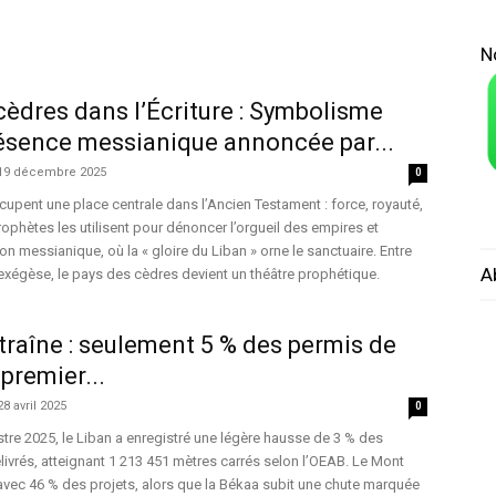
N
cèdres dans l’Écriture : Symbolisme
résence messianique annoncée par...
19 décembre 2025
0
upent une place centrale dans l’Ancien Testament : force, royauté,
rophètes les utilisent pour dénoncer l’orgueil des empires et
n messianique, où la « gloire du Liban » orne le sanctuaire. Entre
A
 exégèse, le pays des cèdres devient un théâtre prophétique.
 traîne : seulement 5 % des permis de
premier...
28 avril 2025
0
tre 2025, le Liban a enregistré une légère hausse de 3 % des
livrés, atteignant 1 213 451 mètres carrés selon l’OEAB. Le Mont
 avec 46 % des projets, alors que la Békaa subit une chute marquée