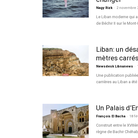
Nagy Rizk
-
2 novembre 
Le Liban moderne qui a 
de Béchir II sur le Mont-
Liban: un dés
mètres carrés
Newsdesk Libnanews
-
Une publication publiée
carrières au Liban a été
Un Palais d’E
François El Bacha
-
18 fé
Construit entre le XVIII
règne de Bachir Chéhab I