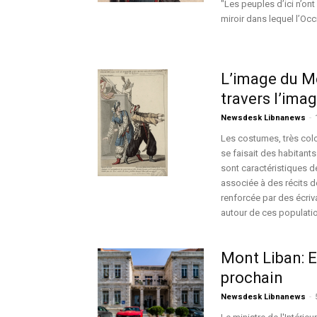
"Les peuples d’ici n’ont
miroir dans lequel l’Oc
L’image du Me
travers l’ima
Newsdesk Libnanews
-
Les costumes, très colo
se faisait des habitant
sont caractéristiques de
associée à des récits d
renforcée par des écriv
autour de ces population
Mont Liban: E
prochain
Newsdesk Libnanews
-