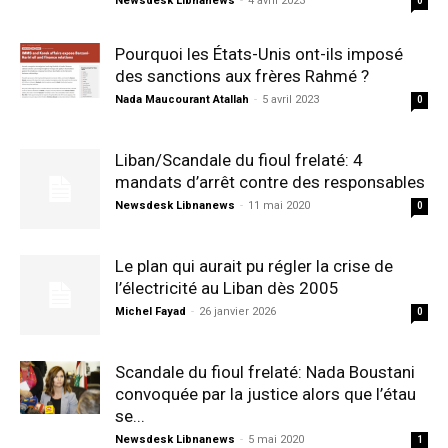
Newsdesk Libnanews
-
4 avril 2023
0
Pourquoi les États-Unis ont-ils imposé
des sanctions aux frères Rahmé ?
Nada Maucourant Atallah
-
5 avril 2023
0
Liban/Scandale du fioul frelaté: 4
mandats d’arrêt contre des responsables
Newsdesk Libnanews
-
11 mai 2020
0
Le plan qui aurait pu régler la crise de
l’électricité au Liban dès 2005
Michel Fayad
-
26 janvier 2026
0
Scandale du fioul frelaté: Nada Boustani
convoquée par la justice alors que l’étau
se...
Newsdesk Libnanews
-
5 mai 2020
1