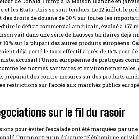
retour de Donald Trump à la Maison Blanche en janvie
 et les États-Unis se sont tendues. Le 12 juillet, le p
des droits de douane de 30 % sur toutes les importat
éduire le déficit commercial américain, évalué à 157 mi
nscrivait dans une série de hausses tarifaires déjà impo
et 10 % sur la plupart des autres produits européens. 
avaient déjà porté le taux effectif à près de 15 % pour 
niste, accusait l’Union européenne de pratiques com
 comme les normes sanitaires et environnementales, e
é, préparait des contre-mesures sur des produits améri
es restrictions sur l’accès aux marchés publics euro
gociations sur le fil du rasoir
sions pour éviter l’escalade ont été marquées par une in
onald Trump ont eu un échange téléphonique, suivi d’u