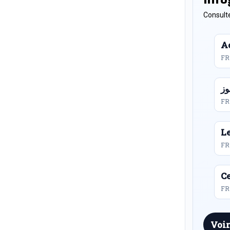
Consulte
Ac
FR
FR
L
FR
Ce
FR 
Voir