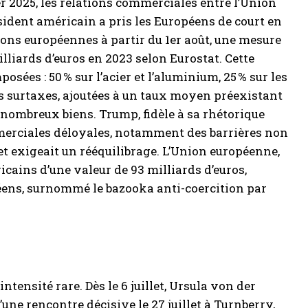
r 2025, les relations commerciales entre l’Union
résident américain a pris les Européens de court en
ions européennes à partir du 1er août, une mesure
lliards d’euros en 2023 selon Eurostat. Cette
sées : 50 % sur l’acier et l’aluminium, 25 % sur les
Ces surtaxes, ajoutées à un taux moyen préexistant
de nombreux biens. Trump, fidèle à sa rhétorique
merciales déloyales, notamment des barrières non
t exigeait un rééquilibrage. L’Union européenne,
cains d’une valeur de 93 milliards d’euros,
péens, surnommé le bazooka anti-coercition par
tensité rare. Dès le 6 juillet, Ursula von der
ne rencontre décisive le 27 juillet à Turnberry,