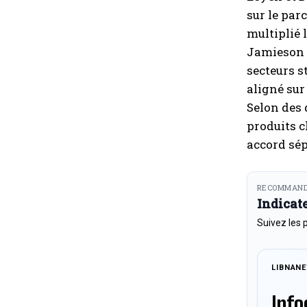
sur le par
multiplié 
Jamieson G
secteurs s
aligné sur
Selon des 
produits c
accord sép
RECOMMAND
Indicat
Suivez les 
LIBNAN
Info