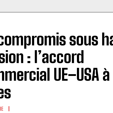
compromis sous h
sion : l’accord
mercial UE–USA à 
es
IE