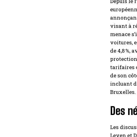
Depuis le 
européenne
annonçant 
visant à r
menace s’i
voitures, 
de 4,8 %, 
protection
tarifaires
de son côt
incluant d
Bruxelles.
Des né
Les discus
Leyen et D