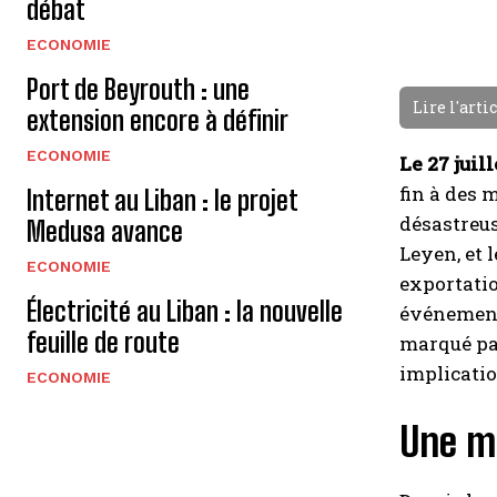
débat
ECONOMIE
Port de Beyrouth : une
Lire l'arti
extension encore à définir
ECONOMIE
Le 27 juil
fin à des 
Internet au Liban : le projet
désastreus
Medusa avance
Leyen, et 
ECONOMIE
exportatio
Électricité au Liban : la nouvelle
événement
feuille de route
marqué par
implicatio
ECONOMIE
Une m