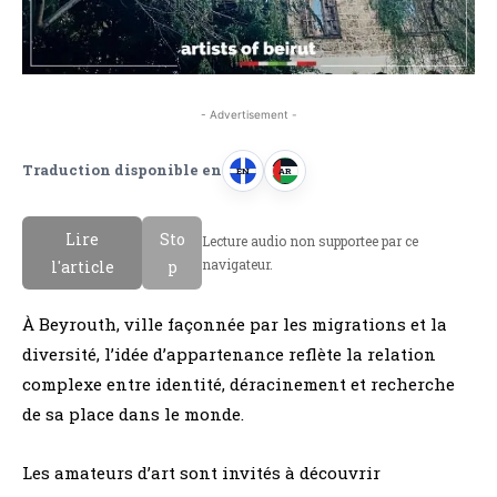
- Advertisement -
Traduction disponible en
EN
AR
A
A
n
r
Lire
Sto
Lecture audio non supportee par ce
g
a
navigateur.
l'article
p
l
b
a
e
À Beyrouth, ville façonnée par les migrations et la
i
diversité, l’idée d’appartenance reflète la relation
s
complexe entre identité, déracinement et recherche
de sa place dans le monde.
Les amateurs d’art sont invités à découvrir