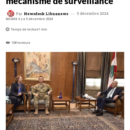
mécanisme de surveillance
5 décembre 2024
Par
Newsdesk Libnanews
Modifié il y a
5 décembre 2024
Temps de lecture
1
min.
108
lecteurs