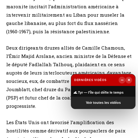
maronite incitait l’administration américaine à
intervenir militairement au Liban pour museler la
gauche libanaise, au plus fort du flux nassérien
(1960-1967), puis la résistance palestinienne.
Deux dirigeants druzes alliés de Camille Chamoun,
l’Émir Majid Arslane, ancien ministre de la Défense et
le député Fadlallah Talhouq, plaidaient en ce sens
auprès de leurs interlocuteurs américains, davantage
−
×
soucieux, eux, de combattre leur rival électoral Kamal
DERNIÈRES VIDÉOS
▶
Joumblatt, chef druze du Parti socialiste progressiste
🌊 Tyr — l’île qui défie le temps
(PSP) et futur chef de la coalition palestino
Voir toutes les vidéos
progressiste.
Les États Unis ont favorisé l’amplification des
hostilités comme dérivatif aux pourparlers de paix