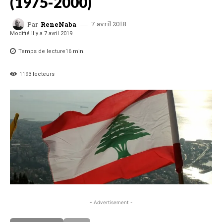
(1975-2000)
7 avril 2018
Par
ReneNaba
Modifié il y a
7 avril 2019
Temps de lecture
16
min.
1193
lecteurs
- Advertisement -