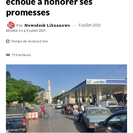
échoue à honorer ses
promesses
5 juillet 2021
Par
Newsdesk Libnanews
Modifié il y a
5 juillet 2021
Temps de lecture
2
min.
713
lecteurs