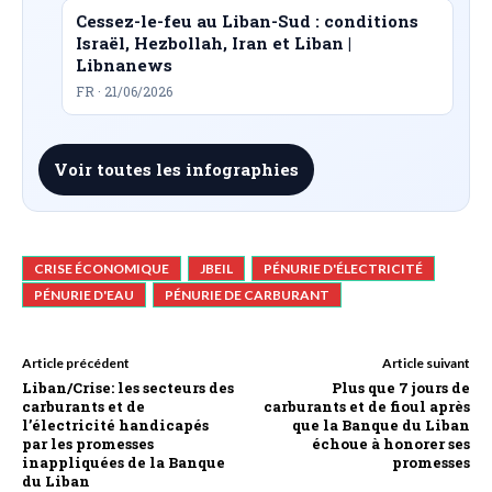
Cessez-le-feu au Liban-Sud : conditions
Israël, Hezbollah, Iran et Liban |
Libnanews
FR · 21/06/2026
Voir toutes les infographies
CRISE ÉCONOMIQUE
JBEIL
PÉNURIE D'ÉLECTRICITÉ
PÉNURIE D'EAU
PÉNURIE DE CARBURANT
Article précédent
Article suivant
Liban/Crise: les secteurs des
Plus que 7 jours de
carburants et de
carburants et de fioul après
l’électricité handicapés
que la Banque du Liban
par les promesses
échoue à honorer ses
inappliquées de la Banque
promesses
du Liban