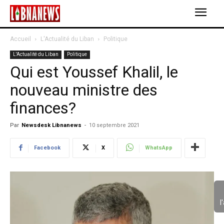
Accueil
L'Actualité du Liban
Politique
L'Actualité du Liban
Politique
Qui est Youssef Khalil, le
nouveau ministre des
finances?
Par
Newsdesk Libnanews
-
10 septembre 2021
Facebook
X
WhatsApp
l