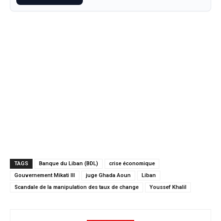
TAGS
Banque du Liban (BDL)
crise économique
Gouvernement Mikati III
juge Ghada Aoun
Liban
Scandale de la manipulation des taux de change
Youssef Khalil