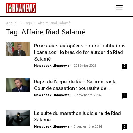
Accueil
Tags
Affaire Riad Salamé
Tag: Affaire Riad Salamé
Procureurs européens contre institutions
libanaises : le bras de fer autour de Riad
Salamé
Newsdesk Libnanews
-
20 février 2025
0
Rejet de l’appel de Riad Salamé par la
Cour de cassation : poursuite de...
Newsdesk Libnanews
-
7 novembre 2024
0
La suite du marathon judiciaire de Riad
Salamé
Newsdesk Libnanews
-
3 septembre 2024
0