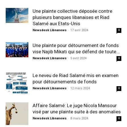
Une plainte collective déposée contre
plusieurs banques libanaises et Riad
Salamé aux Etats-Unis
Newsdesk Libnanews
-
17 avril 2024
0
Une plainte pour détournement de fonds
vise Najib Mikati qui se défend de toute...
Newsdesk Libnanews
-
5 avril 2024
0
Le neveu de Riad Salamé mis en examen
pour détournements de fonds
Newsdesk Libnanews
-
12 mars 2024
0
Affaire Salamé: Le juge Nicola Mansour
visé par une plainte suite à des anomalies
Newsdesk Libnanews
-
8 mars 2024
0