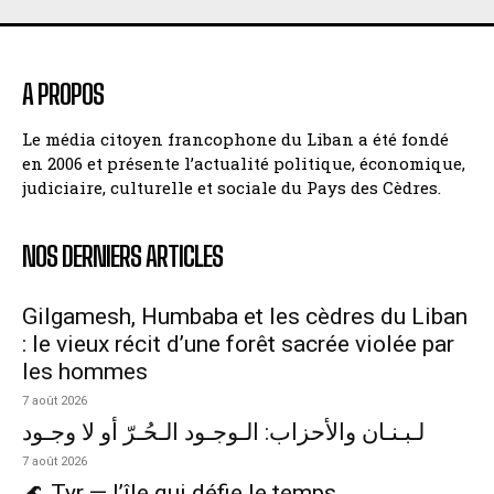
A PROPOS
Le média citoyen francophone du Liban a été fondé
en 2006 et présente l’actualité politique, économique,
judiciaire, culturelle et sociale du Pays des Cèdres.
NOS DERNIERS ARTICLES
Gilgamesh, Humbaba et les cèdres du Liban
: le vieux récit d’une forêt sacrée violée par
les hommes
7 août 2026
لـبـنـان والأحزاب: الـوجـود الـحُـرّ أو لا وجـود
7 août 2026
🌊 Tyr — l’île qui défie le temps