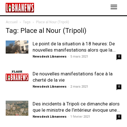
Accueil
Tags
Place al Nour (Tripoli)
Tag: Place al Nour (Tripoli)
Le point de la situation à 18 heures: De
nouvelles manifestations alors que la...
Newsdesk Libnanews
-
5 mars 2021
0
De nouvelles manifestations face à la
cherté de la vie
Newsdesk Libnanews
-
2 mars 2021
0
Des incidents à Tripoli ce dimanche alors
que le ministre de l’intérieur évoque une...
Newsdesk Libnanews
-
1 février 2021
0