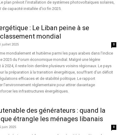
 Le plan prévoit l’installation de systèmes photovoltaïques solaires,
de capacité installée d’ici fin 2025.
ergétique : Le Liban peine à se
u classement mondial
1 juillet 2025
0
ème mondialement et huitième parmi les pays arabes dans l’indice
que 2025 du Forum économique mondial. Malgré une légère
à 2024, il reste loin derrière plusieurs voisins régionaux. Le pays
ur la préparation à la transition énergétique, souffrant d'un déficit
gulations efficaces et de stabilité politique. Le rapport
 l'environnement réglementaire pour attirer davantage
nforcer les infrastructures énergétiques.
utenable des générateurs : quand la
ique étrangle les ménages libanais
5 juin 2025
0