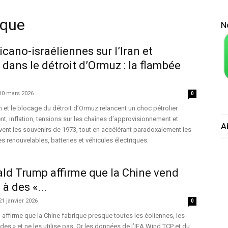
ique
N
cano-israéliennes sur l’Iran et
 dans le détroit d’Ormuz : la flambée
10 mars 2026
0
n et le blocage du détroit d’Ormuz relancent un choc pétrolier
t, inflation, tensions sur les chaînes d’approvisionnement et
A
ivent les souvenirs de 1973, tout en accélérant paradoxalement les
s renouvelables, batteries et véhicules électriques.
ld Trump affirme que la Chine vend
à des «...
21 janvier 2026
0
ffirme que la Chine fabrique presque toutes les éoliennes, les
es » et ne les utilise pas. Or les données de l’IEA Wind TCP et du