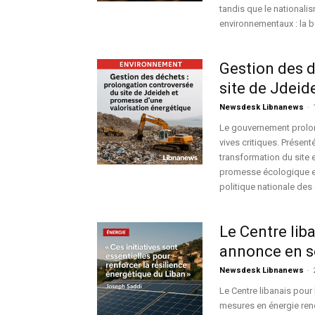
tandis que le nationalis
environnementaux : la bat
Gestion des d
site de Jdeid
Newsdesk Libnanews
-
Le gouvernement prolong
vives critiques. Présen
transformation du site 
promesse écologique et 
politique nationale des
Le Centre lib
annonce en se
Newsdesk Libnanews
-
Le Centre libanais pour
mesures en énergie ren