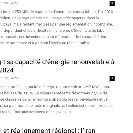
21 mai 2025
0
allation de 750 MW de capacités d’énergies renouvelables d’ici 2026,
et éolien. Ces projets marquent une avancée majeure dans la
du pays, mais restent fragilisés par une réglementation incomplète,
indépendant et les difficultés financières d’Électricité du Liban.
 mondiale, ces investissements dépendent de la capacité des
e cadre monétaire et à garantir l’accès au réseau public.
git sa capacité d’énergie renouvelable à
2024
21 mai 2025
0
an a porté sa capacité d’énergie renouvelable à 1 297 MW, contre
ne hausse de 335 %. Le solaire représente désormais 77,5 % de
 se classe 7e dans le monde arabe pour les renouvelables et 5e
s, sa part mondiale reste marginale, et l’éolien est quasi inexistant.
 ralenti face aux avancées de ses voisins.
l et réalignement régional : l’Iran