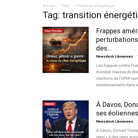
Accueil
Tags
Transition énergétique
Tag: transition énergét
Frappes améri
perturbations
des...
Newsdesk Libnanews
-
Les frappes contre l’Ira
mondial. Hausse du Bren
réactions de l’OPEP rav
investissements dans le
À Davos, Dona
ses éoliennes 
Newsdesk Libnanews
-
À Davos, Donald Trump a
vend « à des gens stupid