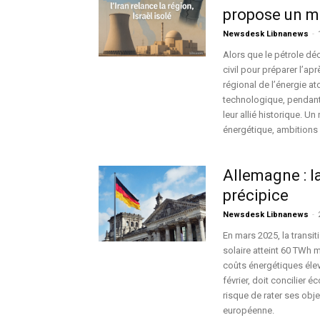
propose un 
Newsdesk Libnanews
-
Alors que le pétrole dé
civil pour préparer l’a
régional de l’énergie at
technologique, pendant
leur allié historique. U
énergétique, ambitions i
Allemagne : l
précipice
Newsdesk Libnanews
-
En mars 2025, la transit
solaire atteint 60 TWh m
coûts énergétiques élevé
février, doit concilier
risque de rater ses obj
européenne.