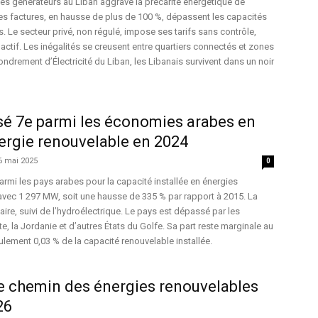
des générateurs au Liban aggrave la précarité énergétique de
es factures, en hausse de plus de 100 %, dépassent les capacités
s. Le secteur privé, non régulé, impose ses tarifs sans contrôle,
inactif. Les inégalités se creusent entre quartiers connectés et zones
ondrement d’Électricité du Liban, les Libanais survivent dans un noir
sé 7e parmi les économies arabes en
ergie renouvelable en 2024
6 mai 2025
0
armi les pays arabes pour la capacité installée en énergies
avec 1 297 MW, soit une hausse de 335 % par rapport à 2015. La
aire, suivi de l’hydroélectrique. Le pays est dépassé par les
te, la Jordanie et d’autres États du Golfe. Sa part reste marginale au
lement 0,03 % de la capacité renouvelable installée.
le chemin des énergies renouvelables
26