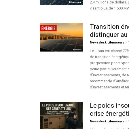
2,4 millions de dollars.
visant plus de 1 500 MW 
Transition én
distinguer a
Newsdesk Libnanews
-
Le Liban est classé 77
de transition énergéti
progression par rapport 
peine particulièrement s
d’investissements, de ré
recommande d'améliorer
d'investissements et re
Le poids inso
crise énergét
Newsdesk Libnanews
-