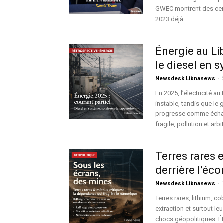
GWEC montrent des cent
2023 déjà
Énergie au Lib
le diesel en s
Newsdesk Libnanews
-
En 2025, l’électricité au
instable, tandis que le 
progresse comme échapp
fragile, pollution et a
Terres rares e
derrière l’é
Newsdesk Libnanews
-
Terres rares, lithium, c
extraction et surtout l
chocs géopolitiques. Ét