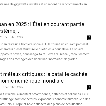
aines de gigawatts installés et un record de raccordements en
an en 2025 : l’État en courant partiel,
ystème,...
28 décembre 2025
0
 Liban reste une frontière sociale : EDL fournit un courant partiel et
générateur diesel structure le quotidien à coût élevé. Le solaire
atoire privée, donc inégalitaire. Pertes du réseau, recouvrement
rbitrages des ménages dessinent une “normalité” dégradée.
t métaux critiques : la bataille cachée
conomie numérique mondiale
13 décembre 2025
0
obalt et nickel alimentent smartphones, batteries et éoliennes. Leur
eur raffinage sont concentrés, exposant l’économie numérique à des
ats-Unis, Europe et Asie bâtissent des plans de sécurisation