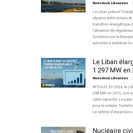
Newsdesk Libnanews
-
Le Liban prévoit l’inst
répartis entre solaire 
transition énergétique 
l’absence de régulateur 
Soutenus par la Banque
autorités à stabiliser l
Le Liban élar
1 297 MW en 
Newsdesk Libnanews
-
#FOCUS: En 2024, le Lib
298 MW en 2015, soit u
cette capacité. Le pays
pour le solaire. Toutefoi
Le rythme d’expansion a
Nucléaire civi