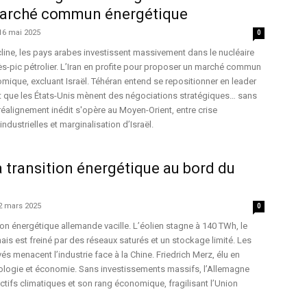
marché commun énergétique
16 mai 2025
0
cline, les pays arabes investissent massivement dans le nucléaire
près-pic pétrolier. L’Iran en profite pour proposer un marché commun
omique, excluant Israël. Téhéran entend se repositionner en leader
 que les États-Unis mènent des négociations stratégiques… sans
n réalignement inédit s'opère au Moyen-Orient, entre crise
ndustrielles et marginalisation d’Israël.
a transition énergétique au bord du
2 mars 2025
0
ion énergétique allemande vacille. L’éolien stagne à 140 TWh, le
ais est freiné par des réseaux saturés et un stockage limité. Les
s menacent l’industrie face à la Chine. Friedrich Merz, élu en
 écologie et économie. Sans investissements massifs, l’Allemagne
ectifs climatiques et son rang économique, fragilisant l’Union