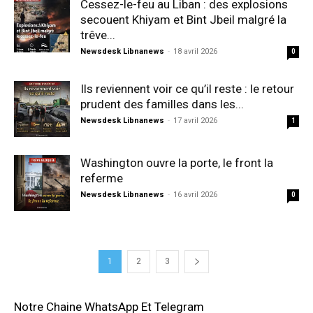
Cessez-le-feu au Liban : des explosions
secouent Khiyam et Bint Jbeil malgré la
trêve...
Newsdesk Libnanews
-
18 avril 2026
0
Ils reviennent voir ce qu’il reste : le retour
prudent des familles dans les...
Newsdesk Libnanews
-
17 avril 2026
1
Washington ouvre la porte, le front la
referme
Newsdesk Libnanews
-
16 avril 2026
0
1
2
3
Notre Chaine WhatsApp Et Telegram