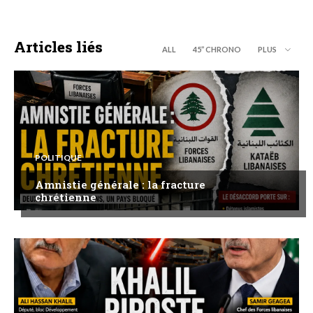
Articles liés
ALL
45’’ CHRONO
PLUS
POLITIQUE
Amnistie générale : la fracture
chrétienne