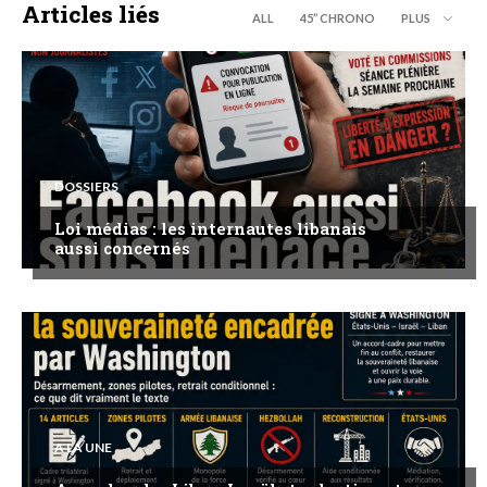
Articles liés
ALL
45’’ CHRONO
PLUS
DOSSIERS
Loi médias : les internautes libanais
aussi concernés
A LA UNE