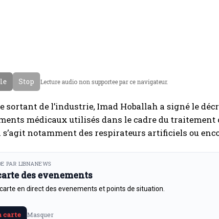
cle
Stop
Lecture audio non supportee par ce navigateur.
e sortant de l’industrie, Imad Hoballah a signé le déc
ments médicaux utilisés dans le cadre du traitement
l s’agit notamment des respirateurs artificiels ou en
E PAR LIBNANEWS
 carte des evenements
 carte en direct des evenements et points de situation.
a carte
Masquer