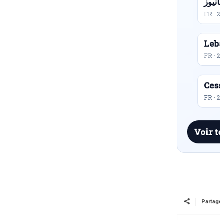
FR · 
Leb
FR · 
Ces
FR · 
Voir t
Partag