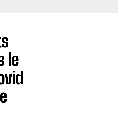
ts
 le
ovid
de