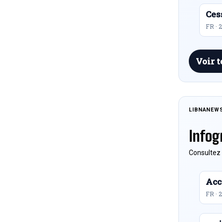
Ces
FR · 
Voir t
LIBNANEW
Infog
Consultez 
Acc
FR · 