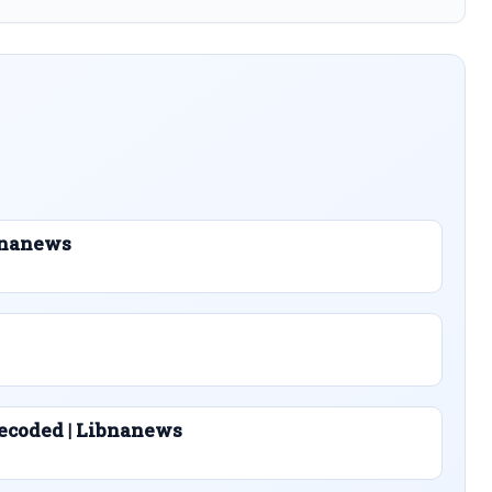
ibnanews
ecoded | Libnanews