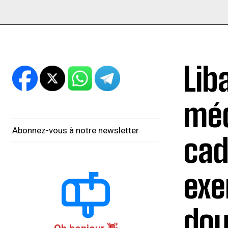
Lib
méd
Abonnez-vous à notre newsletter
cad
exe
do