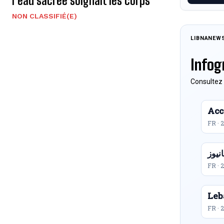
l’eau sacrée soignait les corps
NON CLASSIFIÉ(E)
LIBNANEW
Infog
Consultez 
Acc
FR · 
FR · 
Leb
FR · 