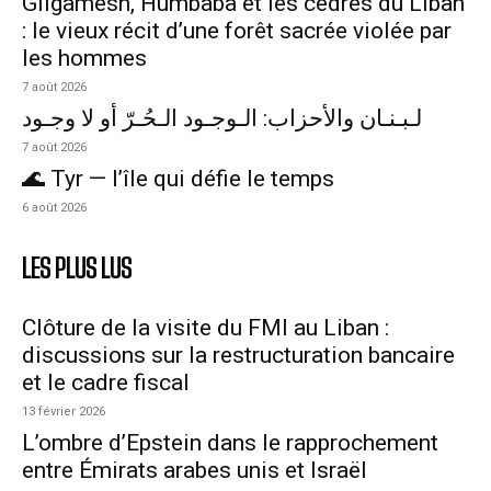
Gilgamesh, Humbaba et les cèdres du Liban
: le vieux récit d’une forêt sacrée violée par
les hommes
7 août 2026
لـبـنـان والأحزاب: الـوجـود الـحُـرّ أو لا وجـود
7 août 2026
🌊 Tyr — l’île qui défie le temps
6 août 2026
LES PLUS LUS
Clôture de la visite du FMI au Liban :
discussions sur la restructuration bancaire
et le cadre fiscal
13 février 2026
L’ombre d’Epstein dans le rapprochement
entre Émirats arabes unis et Israël