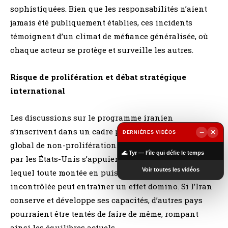
sophistiquées. Bien que les responsabilités n’aient
jamais été publiquement établies, ces incidents
témoignent d’un climat de méfiance généralisée, où
chaque acteur se protège et surveille les autres.
Risque de prolifération et débat stratégique
international
Les discussions sur le programme iranien
s’inscrivent dans un cadre plus large, celui du régime
−
×
DERNIÈRES VIDÉOS
global de non-prolifération. Les critiques formulées
▶
🌊 Tyr — l’île qui défie le temps
par les États-Unis s’appuient sur l’argument selon
Voir toutes les vidéos
lequel toute montée en puissance technologique
incontrôlée peut entraîner un effet domino. Si l’Iran
conserve et développe ses capacités, d’autres pays
pourraient être tentés de faire de même, rompant
ainsi les équilibres actuels.