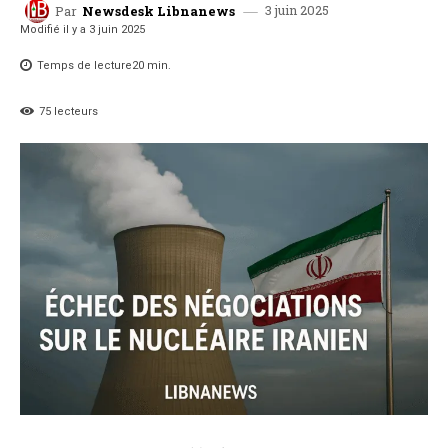
3 juin 2025
Par
Newsdesk Libnanews
Modifié il y a
3 juin 2025
Temps de lecture
20
min.
75
lecteurs