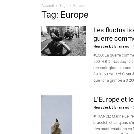
Accueil
Tags
Europe
Tag: Europe
Les fluctuati
guerre comme
Newsdesk Libnanews
-
#ECO: La guerre commer
500 -4,8 %, Nasdaq -5,9 
technologiques comme Ap
(-9 %, 50 milliards) ont
que l’or a grimpé à 3 200
L’Europe et l
Newsdesk Libnanews
-
#FRANCE: Marine Le Pen
bracelet, et cinq ans d
des manifestations en F