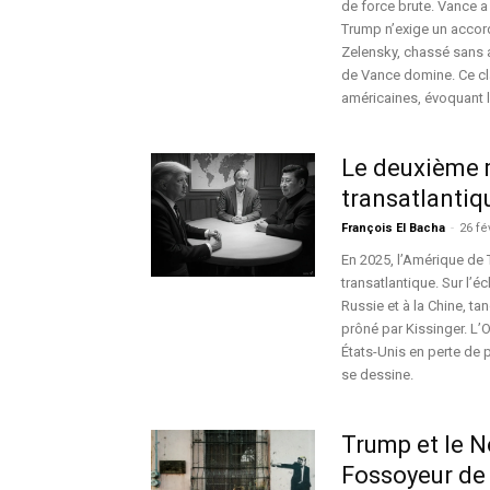
de force brute. Vance a 
Trump n’exige un accor
Zelensky, chassé sans a
de Vance domine. Ce clas
américaines, évoquant
Le deuxième m
transatlantiq
François El Bacha
-
26 fé
En 2025, l’Amérique de T
transatlantique. Sur l’éc
Russie et à la Chine, t
prôné par Kissinger. L’O
États-Unis en perte de
se dessine.
Trump et le N
Fossoyeur de 