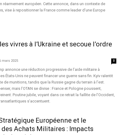
 à un réarmement européen. Cette annonce, dans un contexte de
es, vise à repositionner la France comme leader d’une Europe
es vivres à l’Ukraine et secoue l’ordre
6 mars 2025
0
 annonce une réduction progressive de l’aide militaire à
les États-Unis ne peuvent financer une guerre sans fin. Kyiv ralentit
e de munitions, tandis que la Russie gagne du terrain à l’est.
nser, mais l’OTAN se divise : France et Pologne poussent,
nent. Poutine jubile, voyant dans ce retrait la faillite de l’Occident,
transatlantiques s’accentuent.
Stratégique Européenne et le
des Achats Militaires : Impacts