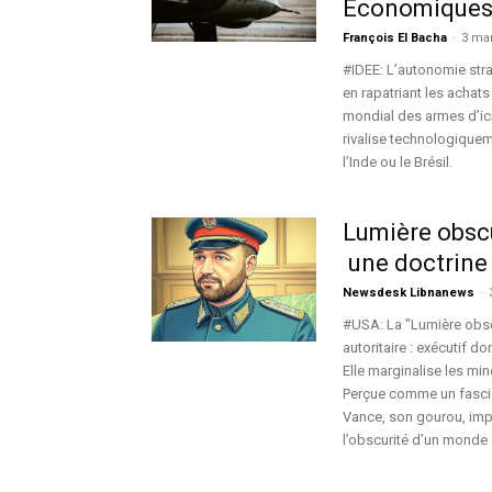
Économiques, 
François El Bacha
-
3 ma
#IDEE: L’autonomie str
en rapatriant les achats
mondial des armes d’ic
rivalise technologiquem
l’Inde ou le Brésil.
Lumière obscu
une doctrine
Newsdesk Libnanews
-
#USA: La "Lumière obsc
autoritaire : exécutif 
Elle marginalise les mino
Perçue comme un fascis
Vance, son gourou, impo
l’obscurité d’un monde 