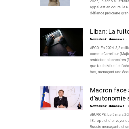
2027, un écho à l’affai
appel est en cours, le 
défiance judiciaire gran
Liban: La fui
Newsdesk Libnanews
-
#ECO: En 2024, 3,2 mill
comme Carrefour (Majid 
restrictions bancaires (
que Najib Mikati et Bah
bas, menaçant une écon
Macron face 
d’autonomie 
Newsdesk Libnanews
-
#EUROPE: Le 5 mars 202
l’Europe et d’envoyer d
Russie menaçante et un T