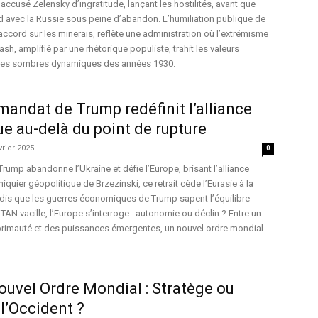
accusé Zelensky d’ingratitude, lançant les hostilités, avant que
d avec la Russie sous peine d’abandon. L’humiliation publique de
ccord sur les minerais, reflète une administration où l’extrémisme
h, amplifié par une rhétorique populiste, trahit les valeurs
 les sombres dynamiques des années 1930.
andat de Trump redéfinit l’alliance
ue au-delà du point de rupture
vrier 2025
0
rump abandonne l’Ukraine et défie l’Europe, brisant l’alliance
hiquier géopolitique de Brzezinski, ce retrait cède l’Eurasie à la
andis que les guerres économiques de Trump sapent l’équilibre
TAN vacille, l’Europe s’interroge : autonomie ou déclin ? Entre un
 primauté et des puissances émergentes, un nouvel ordre mondial
ouvel Ordre Mondial : Stratège ou
l’Occident ?