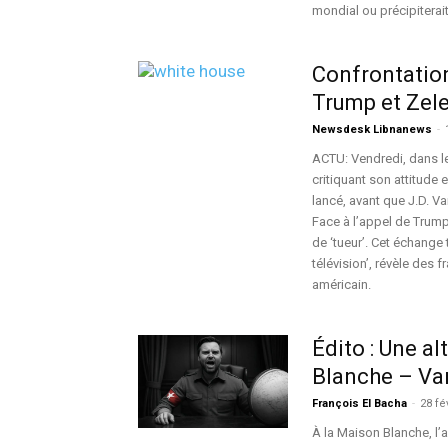
mondial ou précipiterai
Confrontation
Trump et Zel
Newsdesk Libnanews
-
ACTU: Vendredi, dans l
critiquant son attitude 
lancé, avant que J.D. Va
Face à l’appel de Trump
de ‘tueur’. Cet échange
télévision’, révèle des
américain.
Édito : Une a
Blanche – Van
François El Bacha
-
28 fé
À la Maison Blanche, l’