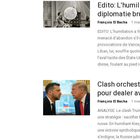
Edito: L’humi
diplomatie bru
François El Bacha
-
1 ma
EDITO: L’humiliation a 
menacé d’abandon s’il n
provocations de Vance, 
Liban, lui, souffre quo
l’aval tacite des États-
divise, foulant au pied 
Clash orchest
pour dealer a
François El Bacha
-
1 ma
ANALYSE: Le clash Trum
une stratégie : sacrifier
russe. En humiliant Kie
une victoire symbolique 
s’indigne, la Russie jubi