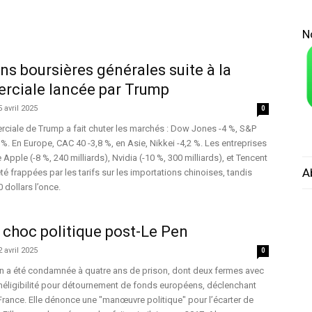
N
ons boursières générales suite à la
rciale lancée par Trump
5 avril 2025
0
ciale de Trump a fait chuter les marchés : Dow Jones -4 %, S&P
%. En Europe, CAC 40 -3,8 %, en Asie, Nikkei -4,2 %. Les entreprises
ple (-8 %, 240 milliards), Nvidia (-10 %, 300 milliards), et Tencent
A
 été frappées par les tarifs sur les importations chinoises, tandis
 dollars l’once.
e choc politique post-Le Pen
2 avril 2025
0
 a été condamnée à quatre ans de prison, dont deux fermes avec
’inéligibilité pour détournement de fonds européens, déclenchant
rance. Elle dénonce une "manœuvre politique" pour l’écarter de