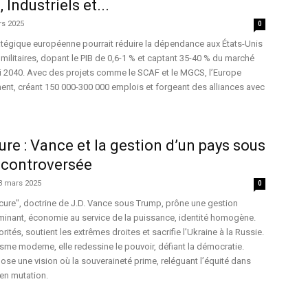
Industriels et...
rs 2025
0
atégique européenne pourrait réduire la dépendance aux États-Unis
 militaires, dopant le PIB de 0,6-1 % et captant 35-40 % du marché
i 2040. Avec des projets comme le SCAF et le MGCS, l’Europe
ent, créant 150 000-300 000 emplois et forgeant des alliances avec
re : Vance et la gestion d’un pays sous
 controversée
3 mars 2025
0
ure", doctrine de J.D. Vance sous Trump, prône une gestion
dominant, économie au service de la puissance, identité homogène.
rités, soutient les extrêmes droites et sacrifie l’Ukraine à la Russie.
me moderne, elle redessine le pouvoir, défiant la démocratie.
se une vision où la souveraineté prime, reléguant l’équité dans
en mutation.