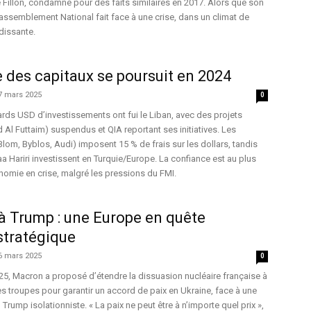
re Fillon, condamné pour des faits similaires en 2017. Alors que son
Rassemblement National fait face à une crise, dans un climat de
dissante.
te des capitaux se poursuit en 2024
7 mars 2025
0
iards USD d’investissements ont fui le Liban, avec des projets
Al Futtaim) suspendus et QIA reportant ses initiatives. Les
Blom, Byblos, Audi) imposent 15 % de frais sur les dollars, tandis
aa Hariri investissent en Turquie/Europe. La confiance est au plus
omie en crise, malgré les pressions du FMI.
à Trump : une Europe en quête
stratégique
6 mars 2025
0
5, Macron a proposé d’étendre la dissuasion nucléaire française à
es troupes pour garantir un accord de paix en Ukraine, face à une
rump isolationniste. « La paix ne peut être à n’importe quel prix »,