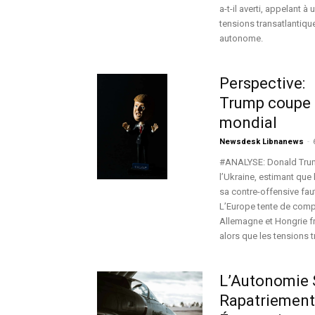
a-t-il averti, appelant
tensions transatlantiqu
autonome.
Perspective:
Trump coupe l
mondial
Newsdesk Libnanews
-
#ANALYSE: Donald Trump
l’Ukraine, estimant que 
sa contre-offensive faut
L’Europe tente de compe
Allemagne et Hongrie frei
alors que les tensions 
L’Autonomie 
Rapatriement 