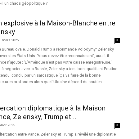
t-il un chaos géopolitique ?
 explosive à la Maison-Blanche entre
ensky
1 mars 2025
0
e Bureau ovale, Donald Trump a réprimandé Volodymyr Zelensky,
envers les États-Unis. ‘Vous devez être reconnaissant’, aurait-il
nce n’ajoute : ‘L’Amérique n’est pas votre caisse enregistreuse.’
 à négocier avec la Russie, Zelensky a tenu bon, qualifiant Poutine
 tendu, conclu par un sarcastique ‘Ça va faire de la bonne
 fractures profondes alors que l’Ukraine dépend du soutien
ltercation diplomatique à la Maison
ce, Zelensky, Trump et...
vrier 2025
0
altercation entre Vance, Zelensky et Trump a révélé une diplomatie