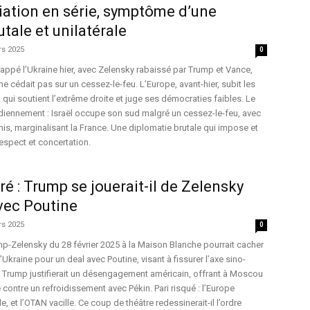
liation en série, symptôme d’une
tale et unilatérale
rs 2025
0
frappé l’Ukraine hier, avec Zelensky rabaissé par Trump et Vance,
e cédait pas sur un cessez-le-feu. L’Europe, avant-hier, subit les
qui soutient l’extrême droite et juge ses démocraties faibles. Le
tidiennement : Israël occupe son sud malgré un cessez-le-feu, avec
Unis, marginalisant la France. Une diplomatie brutale qui impose et
respect et concertation.
ré : Trump se jouerait-il de Zelensky
vec Poutine
rs 2025
0
p-Zelensky du 28 février 2025 à la Maison Blanche pourrait cacher
 l’Ukraine pour un deal avec Poutine, visant à fissurer l’axe sino-
v, Trump justifierait un désengagement américain, offrant à Moscou
contre un refroidissement avec Pékin. Pari risqué : l’Europe
le, et l’OTAN vacille. Ce coup de théâtre redessinerait-il l’ordre