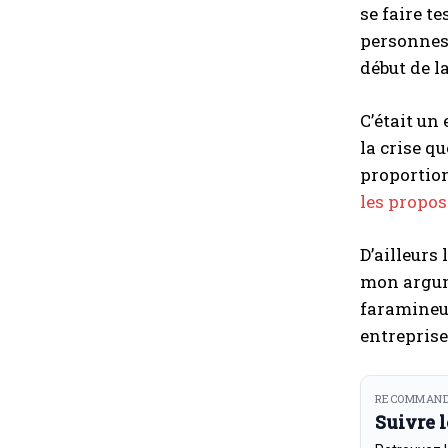
se faire te
personnes 
début de la
C’était un
la crise q
proportion
les propos
D’ailleurs
mon argume
faramineus
entreprise
RECOMMAND
Suivre 