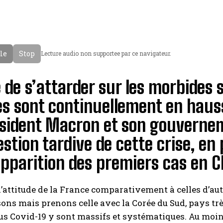
cle
Stop
Lecture audio non supportee par ce navigateur.
e de s’attarder sur les morbides 
es sont continuellement en haus
ésident Macron et son gouverne
estion tardive de cette crise, en
apparition des premiers cas en C
 l’attitude de la France comparativement à celles d’aut
ns mais prenons celle avec la Corée du Sud, pays très
s Covid-19 y sont massifs et systématiques. Au moind