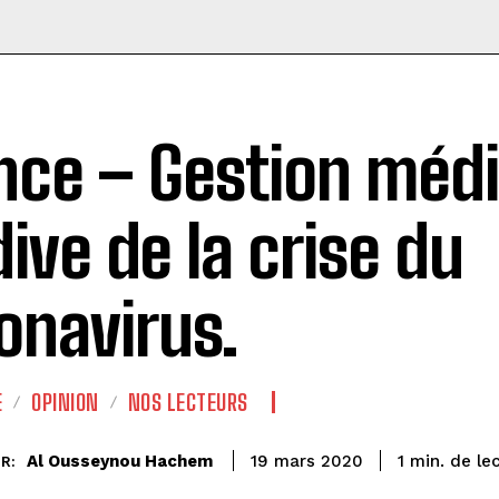
nce – Gestion médi
dive de la crise du
onavirus.
E
OPINION
NOS LECTEURS
de le
Al Ousseynou Hachem
1
min.
19 mars 2020
R: