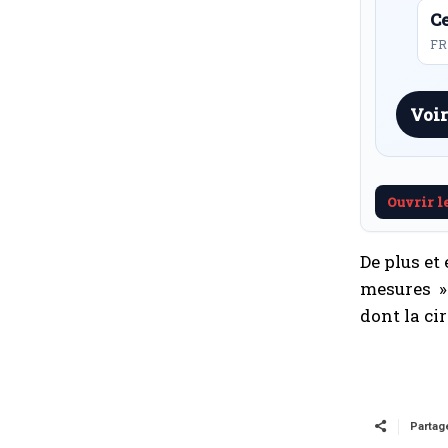
Ce
FR 
Voir
Ouvrir l
De plus et
mesures » 
dont la cir
Partag