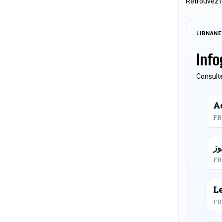
Retrouvez l
LIBNAN
Info
Consulte
Ac
FR
FR
L
FR