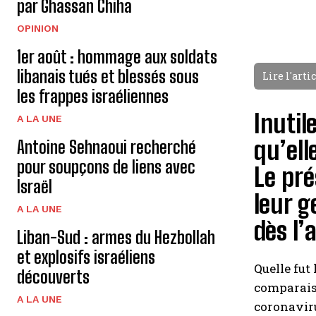
par Ghassan Chiha
OPINION
1er août : hommage aux soldats
libanais tués et blessés sous
Lire l'arti
les frappes israéliennes
Inutil
A LA UNE
qu’ell
Antoine Sehnaoui recherché
pour soupçons de liens avec
Le pr
Israël
leur g
A LA UNE
dès l’
Liban-Sud : armes du Hezbollah
et explosifs israéliens
Quelle fut
découverts
comparaiso
A LA UNE
coronaviru