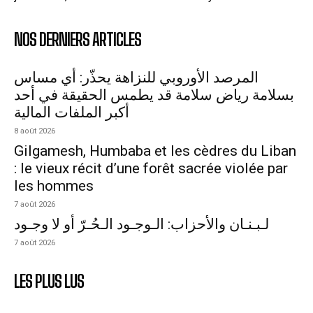
NOS DERNIERS ARTICLES
المرصد الأوروبي للنزاهة يحذّر: أي مساس
بسلامة رياض سلامة قد يطمس الحقيقة في أحد
أكبر الملفات المالية
8 août 2026
Gilgamesh, Humbaba et les cèdres du Liban
: le vieux récit d’une forêt sacrée violée par
les hommes
7 août 2026
لـبـنـان والأحزاب: الـوجـود الـحُـرّ أو لا وجـود
7 août 2026
LES PLUS LUS