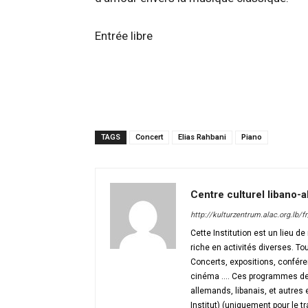
Entrée libre
TAGS
Concert
Elias Rahbani
Piano
Centre culturel libano-
http://kulturzentrum.alac.org.lb/fr
Cette Institution est un lieu d
riche en activités diverses. To
Concerts, expositions, conférenc
cinéma …. Ces programmes de ha
allemands, libanais, et autres 
Institut) (uniquement pour le t