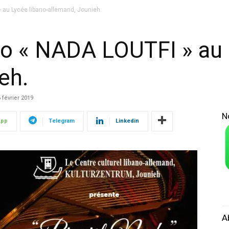
 au Lycée libano-allemand, Jounieh.
o « NADA LOUTFI » au 
eh.
 février 2019
N
App
Telegram
Linkedin
A