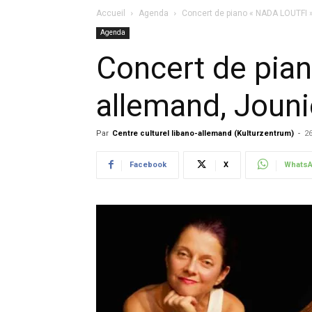
Accueil
Agenda
Concert de piano « NADA LOUTFI »
Agenda
Concert de pian
allemand, Jouni
Par
Centre culturel libano-allemand (Kulturzentrum)
-
26
Facebook
X
Whats