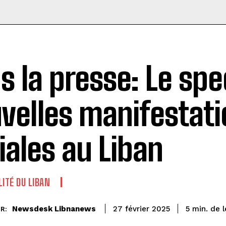
s la presse: Le spe
velles manifestat
iales au Liban
LITÉ DU LIBAN
de l
Newsdesk Libnanews
5
min.
27 février 2025
R: