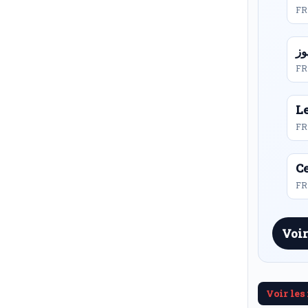
FR
FR
L
FR
Ce
FR 
Voir
Voir les