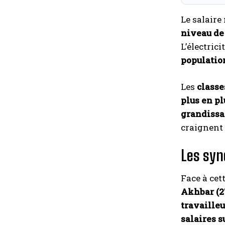
Le salair
niveau de
L’électrici
populatio
Les
classe
plus en pl
grandissa
craignent
Les syn
Face à cet
Akhbar (2
travaille
salaires s