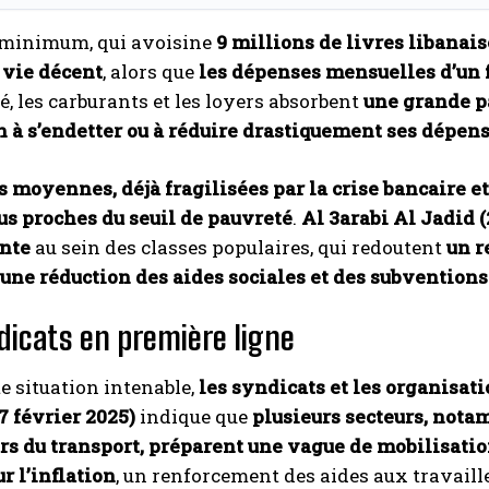
e minimum, qui avoisine
9 millions de livres libanais
 vie décent
, alors que
les dépenses mensuelles d’un 
té, les carburants et les loyers absorbent
une grande p
n à s’endetter ou à réduire drastiquement ses dépen
s moyennes, déjà fragilisées par la crise bancaire e
us proches du seuil de pauvreté
.
Al 3arabi Al Jadid (
nte
au sein des classes populaires, qui redoutent
un r
une réduction des aides sociales et des subventions
dicats en première ligne
te situation intenable,
les syndicats et les organisat
7 février 2025)
indique que
plusieurs secteurs, nota
urs du transport, préparent une vague de mobilisati
ur l’inflation
, un renforcement des aides aux travaill