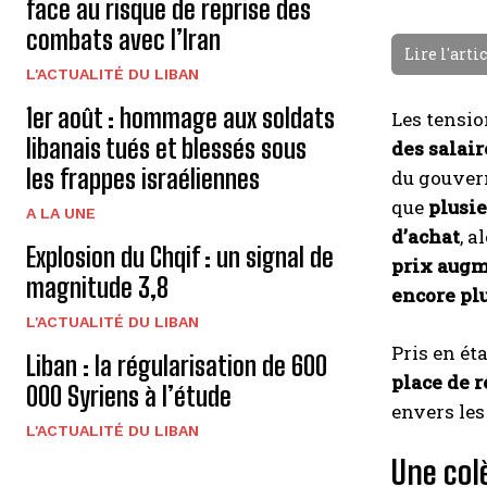
face au risque de reprise des
combats avec l’Iran
Lire l'arti
L'ACTUALITÉ DU LIBAN
1er août : hommage aux soldats
Les tensio
libanais tués et blessés sous
des salair
les frappes israéliennes
du gouvern
que
plusie
A LA UNE
d’achat
, a
Explosion du Chqif : un signal de
prix augm
magnitude 3,8
encore plu
L'ACTUALITÉ DU LIBAN
Pris en ét
Liban : la régularisation de 600
place de r
000 Syriens à l’étude
envers les
L'ACTUALITÉ DU LIBAN
Une colè