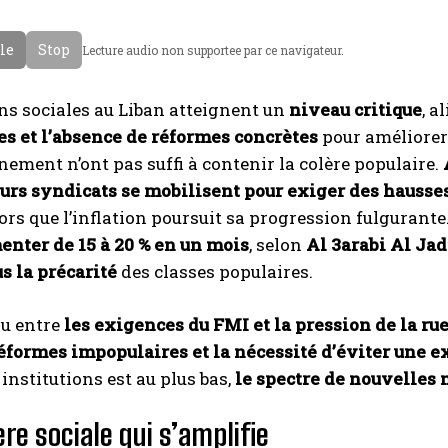
cle
Stop
Lecture audio non supportee par ce navigateur.
ns sociales au Liban atteignent un
niveau critique
, a
es et l’absence de réformes concrètes
pour améliorer 
ement n’ont pas suffi à contenir la colère populaire.
urs syndicats se mobilisent pour exiger des hausses 
lors que l’inflation poursuit sa progression fulgurante
enter de 15 à 20 % en un mois
, selon
Al 3arabi Al Jad
s la précarité
des classes populaires.
au entre
les exigences du FMI et la pression de la ru
éformes impopulaires et la nécessité d’éviter une e
 institutions est au plus bas,
le spectre de nouvelles
re sociale qui s’amplifie