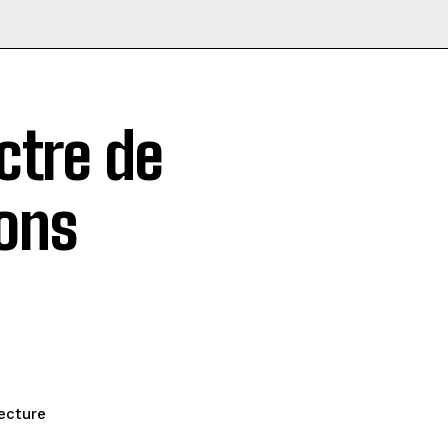
ctre de
ions
ecture