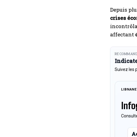
Depuis plu
crises éc
incontrôla
affectant
RECOMMAND
Indicat
Suivez les 
LIBNAN
Info
Consulte
Ac