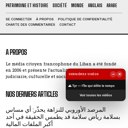
PATRIMOINE ET HISTOIRE
SOCIÉTÉ
MONDE
ANGLAIS
ARABE
SE CONNECTER
À PROPOS
POLITIQUE DE CONFIDENTIALITÉ
CHARTE DES COMMENTAIRES
CONTACT
A PROPOS
Le média citoyen francophone du Liban a été fondé
en 2006 et présente l’actualité politique, économique,
−
×
DERNIÈRES VIDÉOS
judiciaire, culturelle et sociale du Pays des Cèdres.
▶
🌊 Tyr — l’île qui défie le temps
NOS DERNIERS ARTICLES
Voir toutes les vidéos
المرصد الأوروبي للنزاهة يحذّر: أي مساس
بسلامة رياض سلامة قد يطمس الحقيقة في أحد
أكبر الملفات المالية