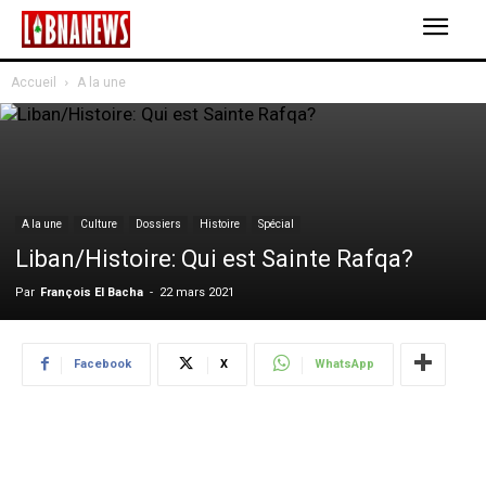
Accueil
A la une
A la une
Culture
Dossiers
Histoire
Spécial
Liban/Histoire: Qui est Sainte Rafqa?
Par
François El Bacha
-
22 mars 2021
Facebook
X
WhatsApp