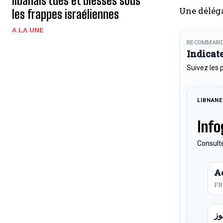
libanais tués et blessés sous
Une délég
les frappes israéliennes
A LA UNE
RECOMMAND
Indicat
Suivez les 
LIBNAN
Info
Consulte
Ac
FR