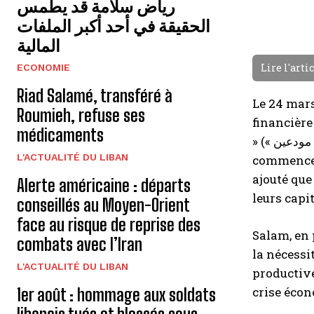
رياض سلامة قد يطمس
الحقيقة في أحد أكبر الملفات
المالية
Lire l'arti
ECONOMIE
Riad Salamé, transféré à
Le 24 mars
Roumieh, refuse ses
financière
médicaments
» (« صرخة مودعين »). « L’entrée naturelle vers la réforme financière et la restitution des fonds des déposants
L'ACTUALITÉ DU LIBAN
commence p
ajouté que
Alerte américaine : départs
leurs capi
conseillés au Moyen-Orient
face au risque de reprise des
Salam, en 
combats avec l’Iran
la nécessi
L'ACTUALITÉ DU LIBAN
productive
crise écon
1er août : hommage aux soldats