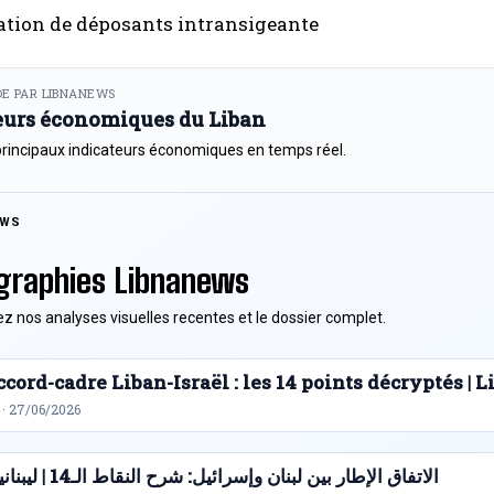
ation de déposants intransigeante
E PAR LIBNANEWS
eurs économiques du Liban
principaux indicateurs économiques en temps réel.
EWS
graphies Libnanews
z nos analyses visuelles recentes et le dossier complet.
cord-cadre Liban-Israël : les 14 points décryptés |
 · 27/06/2026
الاتفاق الإطار بين لبنان وإسرائيل: شرح النقاط الـ14 | ليبنانيوز