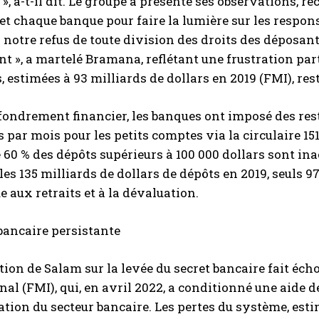
», a-t-il dit. Le groupe a présenté ses observations,
et chaque banque pour faire la lumière sur les respons
r notre refus de toute division des droits des déposant
t », a martelé Bramana, reflétant une frustration par
 estimées à 93 milliards de dollars en 2019 (FMI), res
ffondrement financier, les banques ont imposé des rest
s par mois pour les petits comptes via la circulaire 15
 60 % des dépôts supérieurs à 100 000 dollars sont in
 les 135 milliards de dollars de dépôts en 2019, seuls 9
e aux retraits et à la dévaluation.
bancaire persistante
tion de Salam sur la levée du secret bancaire fait é
nal (FMI), qui, en avril 2022, a conditionné une aide d
ation du secteur bancaire. Les pertes du système, esti