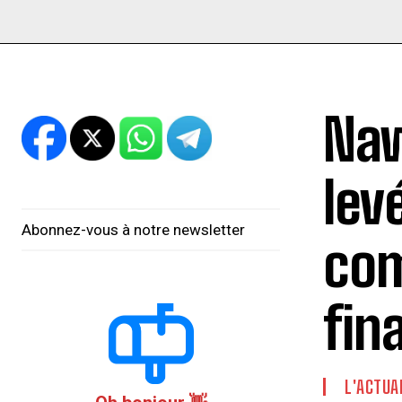
Naw
lev
Abonnez-vous à notre newsletter
com
fin
L'ACTUA