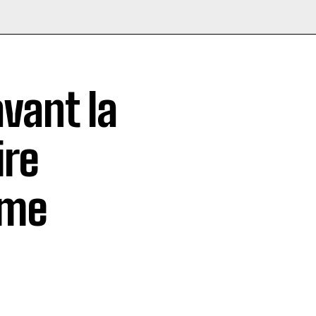
vant la
ire
rme