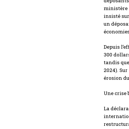
déposants 
ministère 
insisté su
un déposan
économies,
Depuis l’e
300 dollar
tandis que
2024). Sur
érosion du
Une crise 
La déclara
internatio
restructur