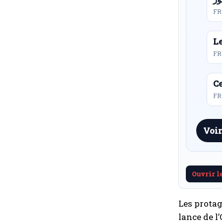
FR
L
FR
Ce
FR 
Voir
Ouvrir l
Les protag
lance de l