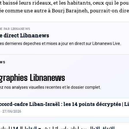
t baissé leurs rideaux, et les habitants, ceux qui le p
e comme une autre à Bourj Barajneh, pourrait-on dire, s
E PAR LIBNANEWS
le direct Libnanews
es dernieres depeches et mises a jour en direct sur Libnanews Live.
EWS
graphies Libnanews
z nos analyses visuelles recentes et le dossier complet.
cord-cadre Liban-Israël : les 14 points décryptés |
 · 27/06/2026
الاتفاق الإطار بين لبنان وإسرائيل: شرح النقاط الـ14 | ليبنانيوز