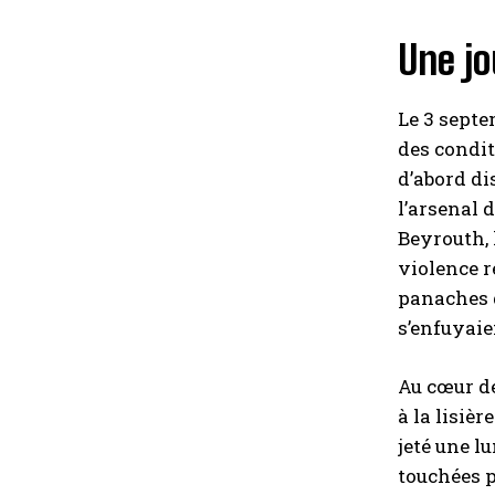
Une jo
Le 3 septe
des condit
d’abord di
l’arsenal 
Beyrouth, 
violence r
panaches d
s’enfuyaie
Au cœur de
à la lisiè
jeté une l
touchées p