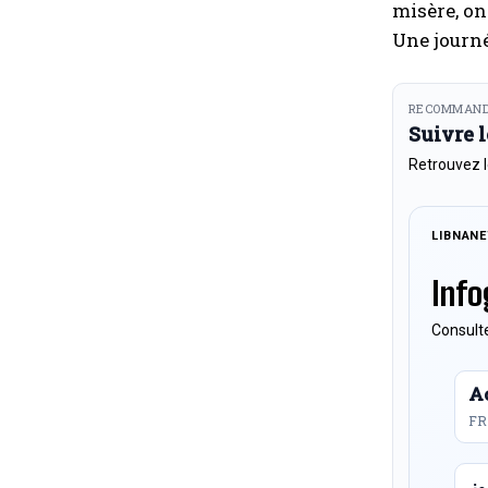
misère, on
Une journé
RECOMMAND
Suivre 
Retrouvez l
LIBNAN
Info
Consulte
Ac
FR