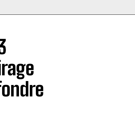
3
irage
fondre