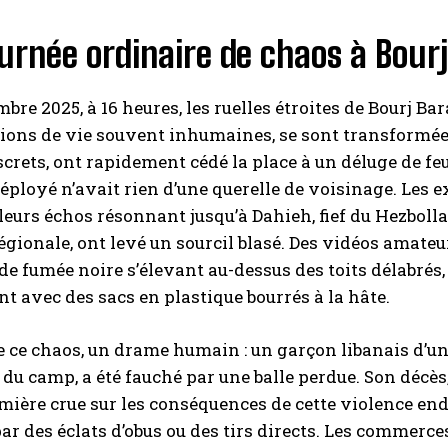
urnée ordinaire de chaos à Bour
mbre 2025, à 16 heures, les ruelles étroites de Bourj B
ions de vie souvent inhumaines, se sont transformées
screts, ont rapidement cédé la place à un déluge de feu
déployé n’avait rien d’une querelle de voisinage. Les 
leurs échos résonnant jusqu’à Dahieh, fief du Hezbolla
égionale, ont levé un sourcil blasé. Des vidéos amateu
e fumée noire s’élevant au-dessus des toits délabrés, 
nt avec des sacs en plastique bourrés à la hâte.
 ce chaos, un drame humain : un garçon libanais d’u
re du camp, a été fauché par une balle perdue. Son déc
umière crue sur les conséquences de cette violence en
ar des éclats d’obus ou des tirs directs. Les commerce