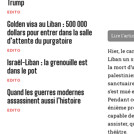
Trump
EDITO
Golden visa au Liban : 500 000
dollars pour entrer dans la salle
Lire l'arti
d’attente du purgatoire
Hier, le c
EDITO
Liban un s
Israël-Liban : la grenouille est
la mort d
dans le pot
palestinie
EDITO
sanctuaire
s’est mué 
Quand les guerres modernes
Pendant ce
assassinent aussi l’histoire
énième pre
EDITO
capable de
assister, q
théâtre.