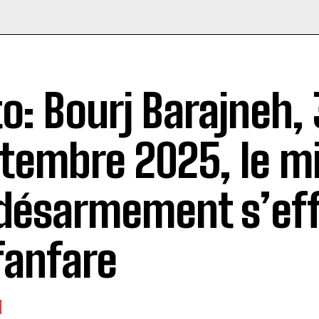
to: Bourj Barajneh, 
tembre 2025, le m
désarmement s’ef
fanfare