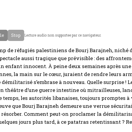
cle
Stop
Lecture audio non supportee par ce navigateur.
amp de réfugiés palestiniens de Bourj Barajneh, niché 
pectacle aussi tragique que prévisible : des affrontem
’un enfant innocent. À peine deux semaines après un
nnes, la main sur le cœur, juraient de rendre leurs arm
 démilitarisé s’embrase à nouveau. Quelle surprise ! 
en théâtre d’une guerre intestine où mitrailleuses, lan
 temps, les autorités libanaises, toujours promptes à 
uve que Bourj Barajneh demeure une verrue sécuritai
 résorber. Comment peut-on proclamer la démilitaris
uelques jours plus tard, à ce patatras retentissant ? Re