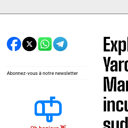
Exp
Yar
Abonnez-vous à notre newsletter
Mar
inc
sud