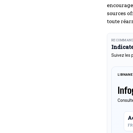
encouragea
sources of
toute réa
RECOMMAND
Indicat
Suivez les 
LIBNAN
Info
Consulte
Ac
FR