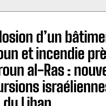
losion d’un bâtime
oun et incendie pr
oun al-Ras : nouve
ursions israélienne
 du Liban