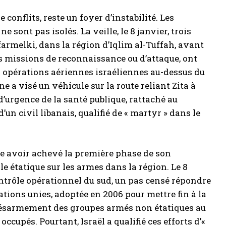
conflits, reste un foyer d’instabilité. Les
ont pas isolés. La veille, le 8 janvier, trois
Kfarmelki, dans la région d’Iqlim al-Tuffah, avant
es missions de reconnaissance ou d’attaque, ont
 opérations aériennes israéliennes au-dessus du
e a visé un véhicule sur la route reliant Zita à
 d’urgence de la santé publique, rattaché au
’un civil libanais, qualifié de « martyr » dans le
ce avoir achevé la première phase de son
e étatique sur les armes dans la région. Le 8
contrôle opérationnel du sud, un pas censé répondre
ations unies, adoptée en 2006 pour mettre fin à la
u désarmement des groupes armés non étatiques au
occupés. Pourtant, Israël a qualifié ces efforts d’«