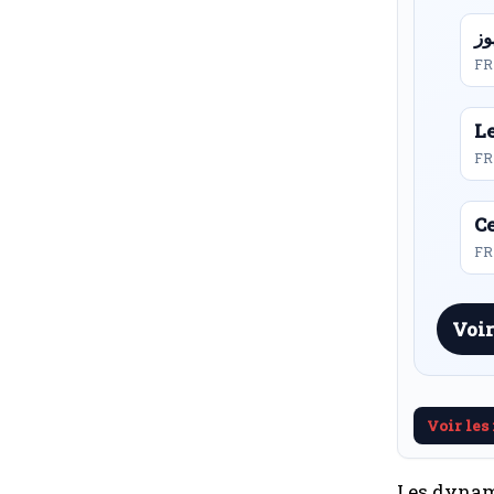
FR
L
FR
Ce
FR 
Voir
Voir les
Les dynam