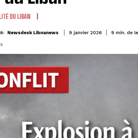
LITÉ DU LIBAN
de l
Newsdesk Libnanews
9
min.
9 janvier 2026
R:
rs