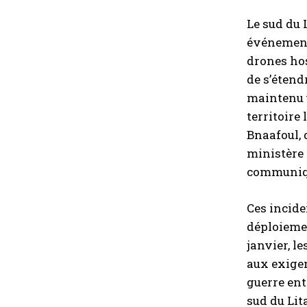
Le sud du 
événements
drones hos
de s’étend
maintenu u
territoire
Bnaafoul, 
ministère 
communiqu
Ces incide
déploiemen
janvier, l
aux exigen
guerre ent
sud du Lita