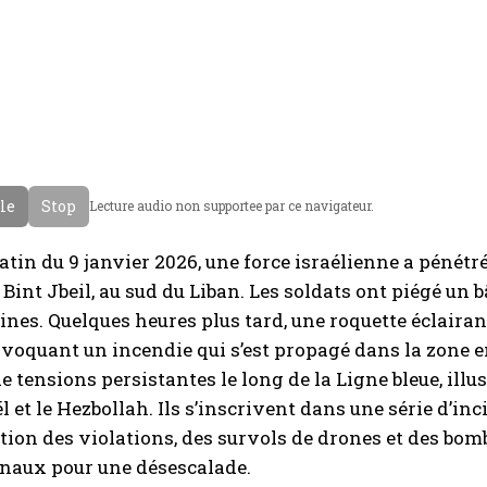
cle
Stop
Lecture audio non supportee par ce navigateur.
atin du 9 janvier 2026, une force israélienne a pénétré
e Bint Jbeil, au sud du Liban. Les soldats ont piégé un 
ruines. Quelques heures plus tard, une roquette éclaira
ovoquant un incendie qui s’est propagé dans la zone 
 tensions persistantes le long de la Ligne bleue, illust
l et le Hezbollah. Ils s’inscrivent dans une série d’inc
tion des violations, des survols de drones et des b
onaux pour une désescalade.