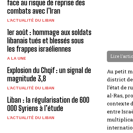
face au risque de reprise des
combats avec l’Iran
L'ACTUALITÉ DU LIBAN
1er août : hommage aux soldats
libanais tués et blessés sous
les frappes israéliennes
Lire l'arti
A LA UNE
Explosion du Chqif : un signal de
Au petit m
magnitude 3,8
district d
l’état de 
L'ACTUALITÉ DU LIBAN
al-Ras, pr
Liban : la régularisation de 600
contexte de
000 Syriens à l’étude
entre Israë
L'ACTUALITÉ DU LIBAN
multiplica
internati