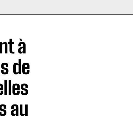
nt à
ès de
lles
s au