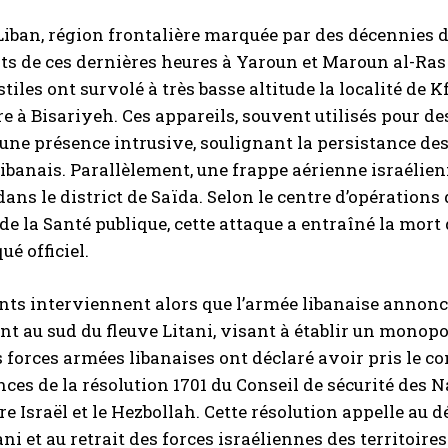
Liban, région frontalière marquée par des décennies de 
 de ces dernières heures à Yaroun et Maroun al-Ras ne s
tiles ont survolé à très basse altitude la localité de 
re à Bisariyeh. Ces appareils, souvent utilisés pour d
ne présence intrusive, soulignant la persistance des
 libanais. Parallèlement, une frappe aérienne israélienn
dans le district de Saïda. Selon le centre d’opérations
de la Santé publique, cette attaque a entraîné la mort d
é officiel.
nts interviennent alors que l’armée libanaise annon
t au sud du fleuve Litani, visant à établir un monopol
es forces armées libanaises ont déclaré avoir pris le 
ces de la résolution 1701 du Conseil de sécurité des N
re Israël et le Hezbollah. Cette résolution appelle a
ni et au retrait des forces israéliennes des territoires 