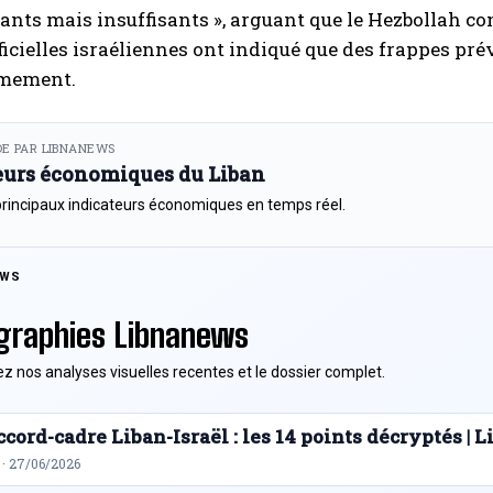
nts mais insuffisants », arguant que le Hezbollah con
ficielles israéliennes ont indiqué que des frappes p
rmement.
E PAR LIBNANEWS
eurs économiques du Liban
principaux indicateurs économiques en temps réel.
EWS
graphies Libnanews
z nos analyses visuelles recentes et le dossier complet.
cord-cadre Liban-Israël : les 14 points décryptés |
 · 27/06/2026