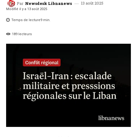
13 août 2025
Par
Newsdesk Libnanews
Modifié il y a
13 août 2025
Temps de lecture
9
min.
189
lecteurs