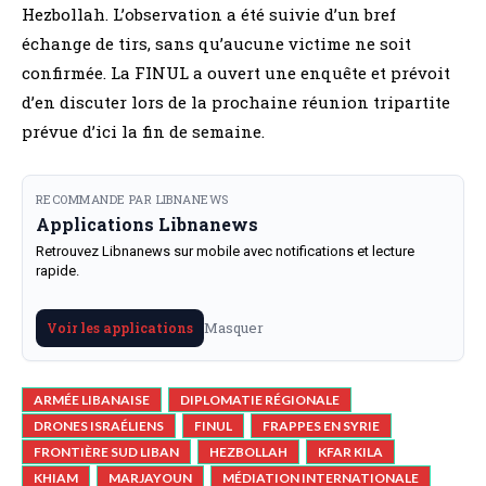
Hezbollah. L’observation a été suivie d’un bref
échange de tirs, sans qu’aucune victime ne soit
confirmée. La FINUL a ouvert une enquête et prévoit
d’en discuter lors de la prochaine réunion tripartite
prévue d’ici la fin de semaine.
RECOMMANDE PAR LIBNANEWS
Applications Libnanews
Retrouvez Libnanews sur mobile avec notifications et lecture
rapide.
Masquer
Voir les applications
ARMÉE LIBANAISE
DIPLOMATIE RÉGIONALE
DRONES ISRAÉLIENS
FINUL
FRAPPES EN SYRIE
FRONTIÈRE SUD LIBAN
HEZBOLLAH
KFAR KILA
KHIAM
MARJAYOUN
MÉDIATION INTERNATIONALE